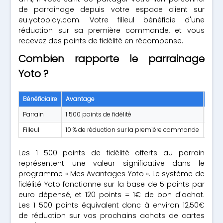
de parrainage depuis votre espace client sur
eu.yotoplay.com. Votre filleul bénéficie d'une
réduction sur sa première commande, et vous
recevez des points de fidélité en récompense.
Combien rapporte le parrainage
Yoto ?
Bénéficiaire
Avantage
Cond
Parrain
1 500 points de fidélité
Le f
Filleul
10 % de réduction sur la première commande
Comm
Les 1 500 points de fidélité offerts au parrain
représentent une valeur significative dans le
programme « Mes Avantages Yoto ». Le système de
fidélité Yoto fonctionne sur la base de 5 points par
euro dépensé, et 120 points = 1€ de bon d'achat.
Les 1 500 points équivalent donc à environ 12,50€
de réduction sur vos prochains achats de cartes