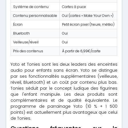
Système de contenu
Cartes à puce
Figu
Contenu personnalisable
Oui (cartes « Make Your Own »)
Oui (
Écran
Petit écran pixel (heure, météo)
Aucu
Bluetooth
Oui
Non
Veilleuse/réveil
Oui
Non
Prix des contenus
À partir de 6,99€/carte
À par
Yoto et Tonies sont les deux leaders des enceintes
audio pour enfants sans écran. Yoto se distingue
par ses fonctionnalités supplémentaires (veilleuse,
réveil, Bluetooth) et un coût par contenu plus bas.
Tonies séduit par le concept ludique des figurines
que l'enfant manipule. Les deux produits sont
complémentaires et de qualité équivalente. Le
programme de parrainage Yoto (10 % + 1 500
points) est actuellement plus avantageux que celui
de Tonies.