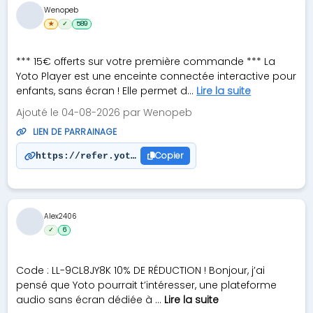
Wenopeb
★
✓
589
*** 15€ offerts sur votre première commande *** La
Yoto Player est une enceinte connectée interactive pour
enfants, sans écran ! Elle permet d...
Lire la suite
Ajouté le 04-08-2026 par Wenopeb
LIEN DE PARRAINAGE
Copier
https://refer.yotoplay.com/bensuc14!cd37969ea6!a?
Alex2406
✓
6
Code : LL-9CL8JY8K 10% DE RÉDUCTION ! Bonjour, j’ai
pensé que Yoto pourrait t’intéresser, une plateforme
audio sans écran dédiée à ...
Lire la suite