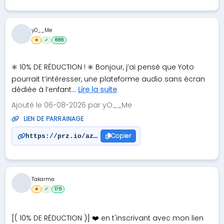
yO__Me
★
✓
666
✳️ 10% DE RÉDUCTION ! ✳️ Bonjour, j’ai pensé que Yoto
pourrait t’intéresser, une plateforme audio sans écran
dédiée à l’enfant...
Lire la suite
Ajouté le 06-08-2026 par yO__Me
LIEN DE PARRAINAGE
Copier
https://prz.io/azgep6Xcy
Takarma
★
✓
175
[( 10% DE RÉDUCTION )] ❤️ en t'inscrivant avec mon lien