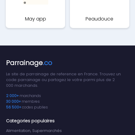
May app
Peaudouce
Parrainage
.co
Le site de parrainage de reference en France. Trouvez un
code parrainage ou partagez le votre parmi plus de 2
000 marchands.
2 000+
marchands
30 000+
membres
56 500+
codes publies
Categories populaires
Alimentation, Supermarchés