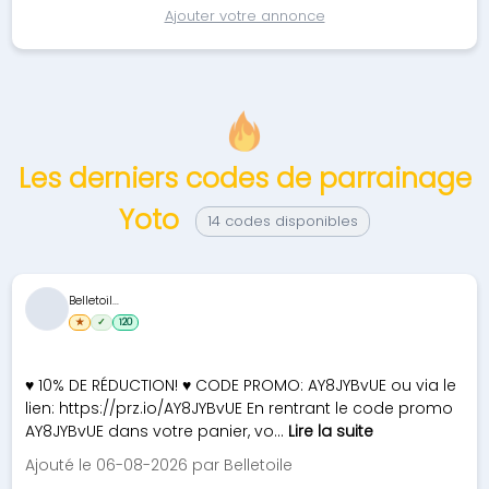
Ajouter votre annonce
Les derniers codes de parrainage
Yoto
14 codes disponibles
Belletoil...
★
✓
120
♥ 10% DE RÉDUCTION! ♥ CODE PROMO: AY8JYBvUE ou via le
lien: https://prz.io/AY8JYBvUE En rentrant le code promo
AY8JYBvUE dans votre panier, vo...
Lire la suite
Ajouté le 06-08-2026 par Belletoile