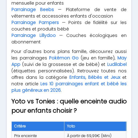
mensuelle pour enfants
Parrainage Beebs
— Plateforme de vente de
vêtements et accessoires enfants d'occasion
Parrainage Pampers
— Points de fidélité sur les
couches et produits bébé
Parrainage Lillydoo
— Couches écologiques en
abonnement
Pour d'autres bons plans famille, découvrez aussi
les parrainages
Pokémon Go
(jeu en famille),
May
App
(suivi de la grossesse et de bébé) et
Ludilabel
(étiquettes personnalisées). Retrouvez toutes nos
offres dans la catégorie
Enfants, Bébés et Jeux
et
notre article
Les 10 parrainages enfant et bébé les
plus généreux en 2026
.
Yoto vs Tonies : quelle enceinte audio
pour enfants choisir ?
Critère
Yoto
Toni
Prix enceinte
À partir de 69,99€ (Mini)
À pa