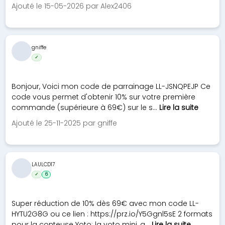
Ajouté le 15-05-2026 par Alex2406
gniffe
✓
Bonjour, Voici mon code de parrainage LL-JSNQPEJP Ce
code vous permet d'obtenir 10% sur votre première
commande (supérieure à 69€) sur le s...
Lire la suite
Ajouté le 25-11-2025 par gniffe
LAULCD17
✓
6
Super réduction de 10% dès 69€ avec mon code LL-
HYTU2G8G ou ce lien : https://prz.io/Y5Ggnl5sE 2 formats
pour la conteuse Yoto: la yoto mini, a...
Lire la suite