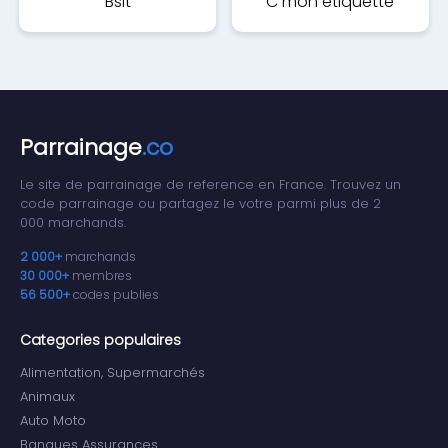
Bsit
C mon étiquette
Parrainage
.co
Le site de parrainage de reference en France. Trouvez un
code parrainage ou partagez le votre parmi plus de 2
000 marchands.
2 000+
marchands
30 000+
membres
56 500+
codes publies
Categories populaires
Alimentation, Supermarchés
Animaux
Auto Moto
Banques Assurances