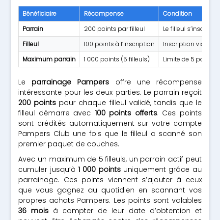
Bénéficiaire
Récompense
Condition
Parrain
200 points par filleul
Le filleul s’inscrit 
Filleul
100 points à l’inscription
Inscription via cod
Maximum parrain
1 000 points (5 filleuls)
Limite de 5 parrai
Le
parrainage Pampers
offre une récompense
intéressante pour les deux parties. Le parrain reçoit
200 points
pour chaque filleul validé, tandis que le
filleul démarre avec
100 points offerts
. Ces points
sont crédités automatiquement sur votre compte
Pampers Club une fois que le filleul a scanné son
premier paquet de couches.
Avec un maximum de 5 filleuls, un parrain actif peut
cumuler jusqu’à
1 000 points
uniquement grâce au
parrainage. Ces points viennent s’ajouter à ceux
que vous gagnez au quotidien en scannant vos
propres achats Pampers. Les points sont valables
36 mois
à compter de leur date d’obtention et