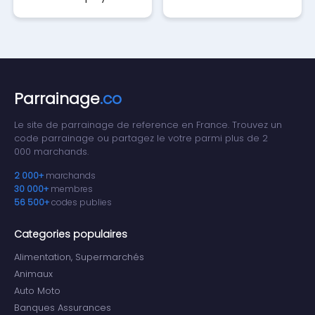
Parrainage
.co
Le site de parrainage de reference en France. Trouvez un
code parrainage ou partagez le votre parmi plus de 2
000 marchands.
2 000+
marchands
30 000+
membres
56 500+
codes publies
Categories populaires
Alimentation, Supermarchés
Animaux
Auto Moto
Banques Assurances