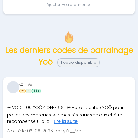
Ajouter votre annonce
Les derniers codes de parrainage
Yoô
1 code disponible
yO__Me
★
✓
665
✴️ VOICI 100 YOÔZ OFFERTS ! ✴️ Hello ! J'utilise YOÔ pour
parler des marques sur mes réseaux sociaux et être
récompensé ! Toi a...
Lire la suite
Ajouté le 05-08-2026 par yO__Me