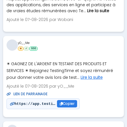
des applications, des services en ligne et participez à
de vraies études rémunérées avec Te...
Lire la suite
Ajouté le 07-08-2026 par Wobani
yO__Me
★
✓
666
✴️ GAGNEZ DE L'ARGENT EN TESTANT DES PRODUITS ET
SERVICES ✴️ Rejoignez TestingTime et soyez rémunéré
pour donner votre avis lors de test...
Lire la suite
Ajouté le 07-08-2026 par yO__Me
LIEN DE PARRAINAGE
Copier
https://app.testingtime.com/r/rec-af-HAsqogbJ