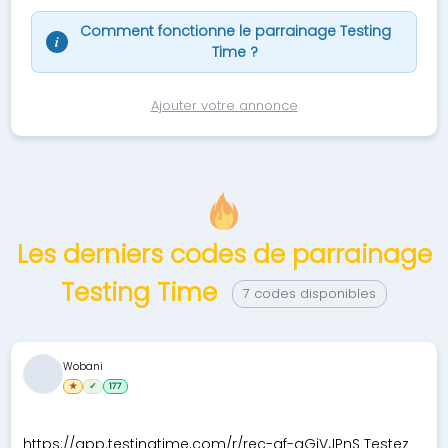
Comment fonctionne le parrainage Testing
i
Time ?
Ajouter votre annonce
Les derniers codes de parrainage
Testing Time
7 codes disponibles
Wobani
★
✓
177
https://app.testingtime.com/r/rec-af-qGjVJPnS Testez