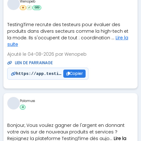
Wenopeb
★
✓
589
TestingTime recrute des testeurs pour évaluer des
produits dans divers secteurs comme la high-tech et
la mode. Ils s'occupent de tout : coordination ...
Lire la
suite
Ajouté le 04-08-2026 par Wenopeb
LIEN DE PARRAINAGE
Copier
https://app.testingtime.com/r/rec-af-aAIKOUwu
Polamuss
4
Bonjour, Vous voulez gagner de l'argent en donnant
votre avis sur de nouveaux produits et services ?
Rejoignez la plateforme TestingTime dès aujo...
Lire la