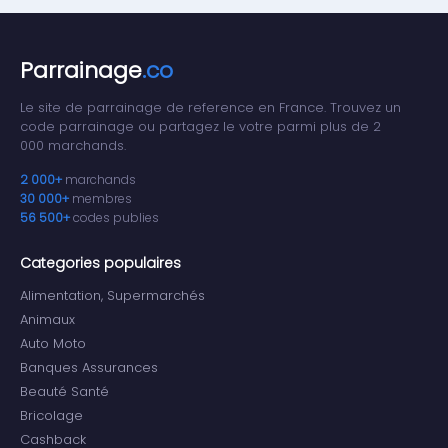
Parrainage
.co
Le site de parrainage de reference en France. Trouvez un
code parrainage ou partagez le votre parmi plus de 2
000 marchands.
2 000+
marchands
30 000+
membres
56 500+
codes publies
Categories populaires
Alimentation, Supermarchés
Animaux
Auto Moto
Banques Assurances
Beauté Santé
Bricolage
Cashback