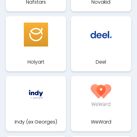
Nafstars
Novakid
Holyart
Deel
Indy (ex Georges)
WeWard