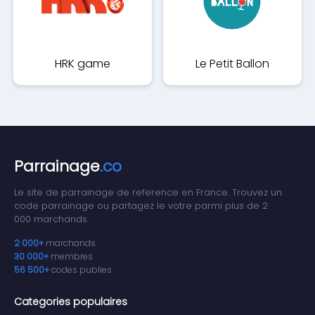
HRK game
Le Petit Ballon
Parrainage
.co
Le site de parrainage de reference en France. Trouvez un
code parrainage ou partagez le votre parmi plus de 2
000 marchands.
2 000+
marchands
30 000+
membres
56 500+
codes publies
Categories populaires