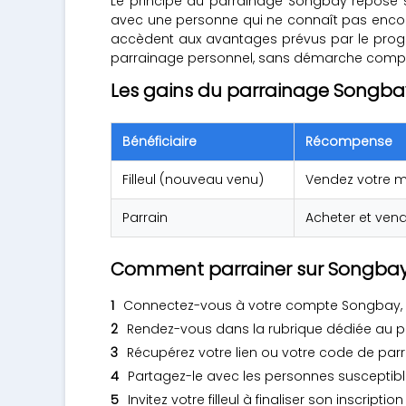
Le principe du parrainage Songbay repose sur
avec une personne qui ne connaît pas encore l
accèdent aux avantages prévus par le progr
parrainage personnel, sans démarche comple
Les gains du parrainage Songba
Bénéficiaire
Récompense
Filleul (nouveau venu)
Vendez votre m
Parrain
Acheter et ven
Comment parrainer sur Songbay
Connectez-vous à votre compte Songbay, 
Rendez-vous dans la rubrique dédiée au pa
Récupérez votre lien ou votre code de par
Partagez-le avec les personnes susceptibl
Invitez votre filleul à finaliser son inscripti