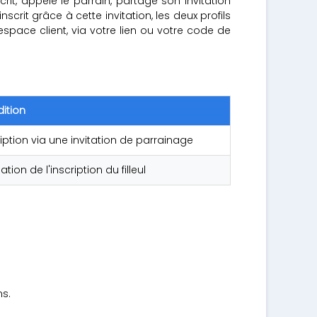
it, appelé le parrain, partage son invitation
rit grâce à cette invitation, les deux profils
ace client, via votre lien ou votre code de
ition
ription via une invitation de parrainage
ation de l'inscription du filleul
ns.