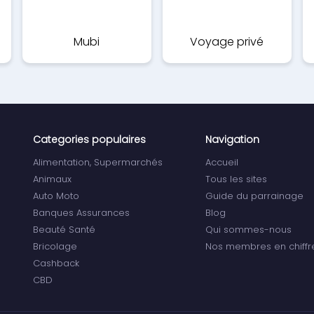
Mubi
Voyage privé
Categories populaires
Navigation
Alimentation, Supermarchés
Accueil
Animaux
Tous les sites
Auto Moto
Guide du parrainage
Banques Assurances
Blog
Beauté Santé
Qui sommes-nous
Bricolage
Nos membres en chiffr
Cashback
CBD