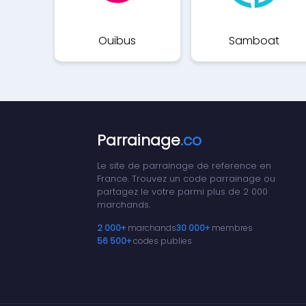
Ouibus
Samboat
Parrainage
.co
Le site de parrainage de reference en
France. Trouvez un code parrainage ou
partagez le votre parmi plus de 2 000
marchands.
2 000+
marchands
30 000+
membres
56 500+
codes publies