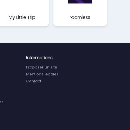
My Little Trip
roamless
Informations
Proposer un site
Mentions legales
Contact
es