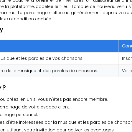
 le bouche-à-oreille entre membres. Un utilisateur déjà inscr
a plateforme, appelée le filleul. Lorsque ce nouveau venu s'insc
amme. Le parrainage s'effectue généralement depuis votre esp
xe ni condition cachée.
y
Cond
usique et les paroles de vos chansons.
Insc
dre de la musique et des paroles de chansons.
Valid
 ?
ou créez-en un si vous n'êtes pas encore membre.
rrainage de votre espace client.
rainage personnel.
es d'être intéressées par la musique et les paroles de chanso
on en utilisant votre invitation pour activer les avantages.