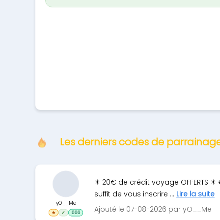
Les derniers codes de parraina
✴️ 20€ de crédit voyage OFFERTS ✴️ 
suffit de vous inscrire ...
Lire la suite
yO__Me
Ajouté le 07-08-2026 par yO__Me
★
✓
666