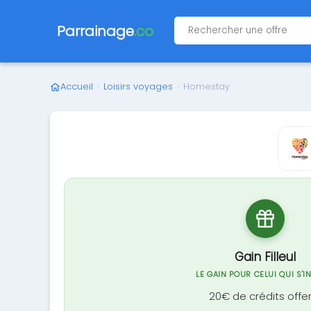
Parrainage
.co
Accueil
›
Loisirs voyages
›
Homestay
Gain Filleul
LE GAIN POUR CELUI QUI S'I
20€ de crédits offe