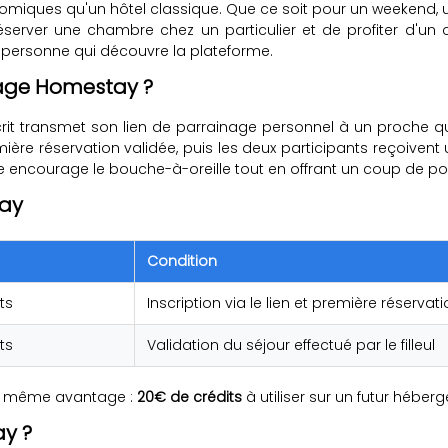
miques qu'un hôtel classique. Que ce soit pour un weekend, un
erver une chambre chez un particulier et de profiter d'un 
a personne qui découvre la plateforme.
age Homestay ?
crit transmet son lien de parrainage personnel à un proche qu
mière réservation validée, puis les deux participants reçoiven
e encourage le bouche-à-oreille tout en offrant un coup de pou
tay
Condition
ts
Inscription via le lien et première réservat
ts
Validation du séjour effectué par le filleul
 le même avantage :
20€ de crédits
à utiliser sur un futur héber
y ?