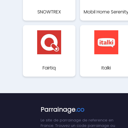
SNOWTREX
Mobil Home Serenit
Fairtiq
Italki
Parrainage
.co
Le site de parrainage de reference en
France. Trouvez un code parrainage ou