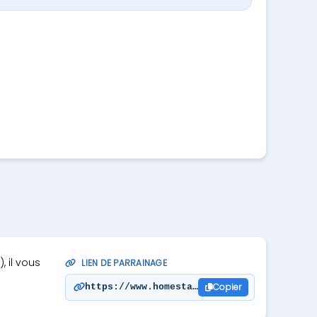
, il vous
LIEN DE PARRAINAGE
Copier
https://www.homestay.com/fr/i/1300809?u=e