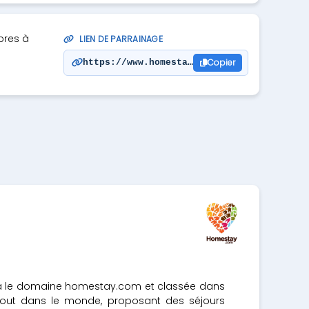
bres à
LIEN DE PARRAINAGE
Copier
https://www.homestay.com/fr/i/1330884?u=b
via le domaine homestay.com et classée dans
rtout dans le monde, proposant des séjours