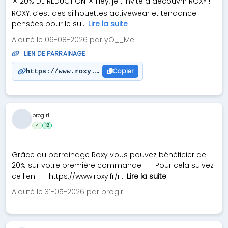
✴️ 20% DE RÉDUCTION ✴️ Hey, je t’invite à découvrir ROXY !
ROXY, c’est des silhouettes activewear et tendance
pensées pour le su...
Lire la suite
Ajouté le 06-08-2026 par yO__Me
LIEN DE PARRAINAGE
Copier
https://www.roxy.fr/refer-a-friend-offer?rc=UGO7r
progirl
✓
12
Grâce au parrainage Roxy vous pouvez bénéficier de
20% sur votre première commande. Pour cela suivez
ce lien : https://www.roxy.fr/r...
Lire la suite
Ajouté le 31-05-2026 par progirl