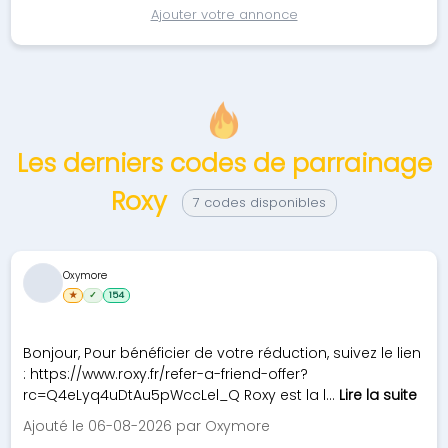
Ajouter votre annonce
Les derniers codes de parrainage
Roxy
7 codes disponibles
Oxymore
★
✓
154
Bonjour, Pour bénéficier de votre réduction, suivez le lien
: https://www.roxy.fr/refer-a-friend-offer?
rc=Q4eLyq4uDtAu5pWccLel_Q Roxy est la l...
Lire la suite
Ajouté le 06-08-2026 par Oxymore