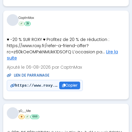
CaptnMax
✓
29
♥️ -20 % SUR ROXY ♥️ Profitez de 20 % de réduction :
https://www.roxy.fr/refer-a-friend-offer?
rc=z60kOeOMPxkNMUkK1DSOFQ L’occasion pa...
Lire la
suite
Ajouté le 06-08-2026 par CaptnMax
LIEN DE PARRAINAGE
Copier
https://www.roxy.fr/refer-a-friend-offer?rc=z60kO
yO__Me
★
✓
666