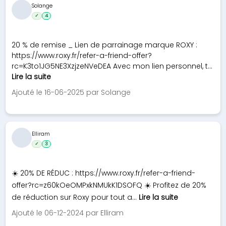
Solange
✓
4
20 % de remise _ Lien de parrainage marque ROXY :
https://www.roxy.fr/refer-a-friend-offer?
rc=K3to1JG5NE3XzjzeNVeDEA Avec mon lien personnel, t...
Lire la suite
Ajouté le 16-06-2025 par Solange
Elliram
✓
3
☀️ 20% DE RÉDUC : https://www.roxy.fr/refer-a-friend-
offer?rc=z60kOeOMPxkNMUkK1DSOFQ ☀️ Profitez de 20%
de réduction sur Roxy pour tout a...
Lire la suite
Ajouté le 06-12-2024 par Elliram