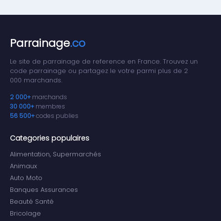
Parrainage
.co
Le site de parrainage de reference en France. Trouvez un
code parrainage ou partagez le votre parmi plus de 2
000 marchands.
2 000+
marchands
30 000+
membres
56 500+
codes publies
Categories populaires
Alimentation, Supermarchés
Animaux
Auto Moto
Banques Assurances
Beauté Santé
Bricolage