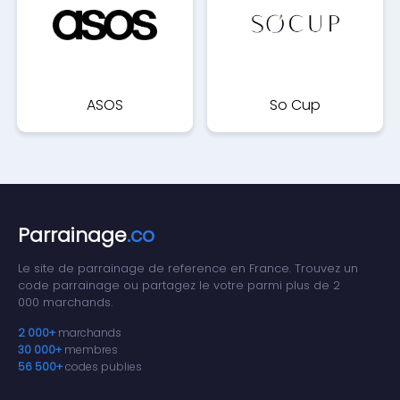
ASOS
So Cup
Parrainage
.co
Le site de parrainage de reference en France. Trouvez un
code parrainage ou partagez le votre parmi plus de 2
000 marchands.
2 000+
marchands
30 000+
membres
56 500+
codes publies