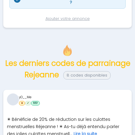
?
Ajouter votre annonce
Les derniers codes de parrainage
Rejeanne
8 codes disponibles
yO__Me
★
✓
667
✴️ Bénéficie de 20% de réduction sur les culottes
menstruelles Réjeanne ! ✴️ As-tu déjà entendu parler
des jolies culottes menstruell...
Lire la suite