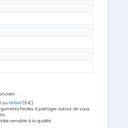
oncrets :
) ou
Vinted
(5 €).
rguments faciles à partager autour de vous.
is.
tèle sensible à la qualité.