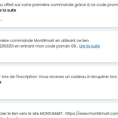
venu offert sur votre première commande grâce à ce code prom
re la suite
s_
ière commande Montlimart en utilisant ce lien
353201 en entrant mon code parrain 09...
Lire la suite
lors de l'inscription. Vous recevez un cadeau à récupérer lors
e
ier le lien vers le site MONTLIMART : https://www.montlimart.c