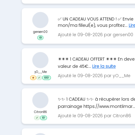
✅ UN CADEAU VOUS ATTEND ! ✅ Envie d
mon/ma filleul(e), vous profitez...
Lir
gersen00
Ajouté le 09-08-2026 par gersen00
19
✴️✴️✴️ 1 CADEAU OFFERT ✴️✴️✴️ En de
valeur de 45€...
Lire la suite
yO__Me
Ajouté le 09-08-2026 par yO__Me
★
✓
667
✨✨ 1 CADEAU ✨✨ à récupérer lors de 
parrainage https://www.montlimar..
Citron86
Ajouté le 09-08-2026 par Citron86
✓
67