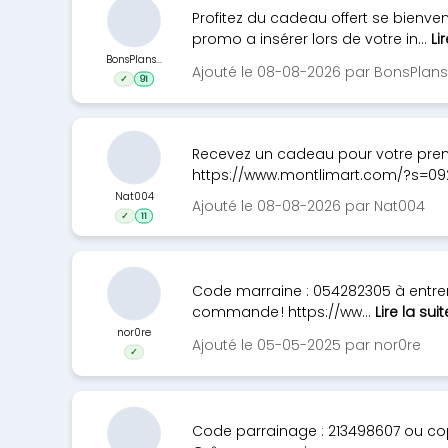
Profitez du cadeau offert se bien
promo a insérer lors de votre in...
Li
BonsPlans...
Ajouté le 08-08-2026 par BonsPlan
✓
91
Recevez un cadeau pour votre prem
https://www.montlimart.com/?s=092
Nat004
Ajouté le 08-08-2026 par Nat004
✓
11
Code marraine : 054282305 à entrer 
commande ! https://ww...
Lire la suit
nor0re
Ajouté le 05-05-2025 par nor0re
✓
Code parrainage : 213498607 ou cop