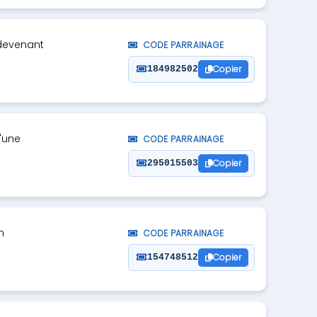
 devenant
CODE PARRAINAGE
Copier
184982502
d'une
CODE PARRAINAGE
Copier
295015503
n
CODE PARRAINAGE
Copier
154748512