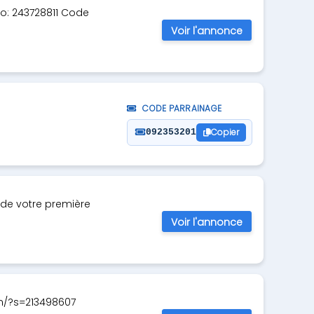
o: 243728811 Code
Voir l'annonce
CODE PARRAINAGE
Copier
092353201
 de votre première
Voir l'annonce
om/?s=213498607