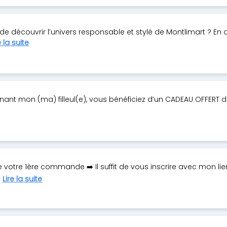
e découvrir l’univers responsable et stylé de Montlimart ? En
e la suite
venant mon (ma) filleul(e), vous bénéficiez d’un CADEAU OFFERT 
votre 1ère commande ➡️ Il suffit de vous inscrire avec mon lie
.
Lire la suite