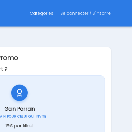
Catégories
Se connecter / S'inscrire
Promo
t ?
Gain Parrain
GAIN POUR CELUI QUI INVITE
15€ par filleul