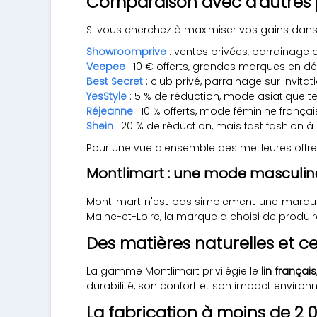
Comparaison avec d'autres
Si vous cherchez à maximiser vos gains dans
Showroomprive
: ventes privées, parrainage
Veepee
: 10 € offerts, grandes marques en d
Best Secret
: club privé, parrainage sur invita
YesStyle
: 5 % de réduction, mode asiatique 
Réjeanne
: 10 % offerts, mode féminine françai
Shein
: 20 % de réduction, mais fast fashion 
Pour une vue d'ensemble des meilleures offre
Montlimart : une mode masculi
Montlimart n'est pas simplement une marque
Maine-et-Loire, la marque a choisi de produire
Des matières naturelles et ce
La gamme Montlimart privilégie le
lin français
durabilité, son confort et son impact environ
La fabrication à moins de 2 