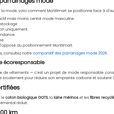
 parrainages mode
 la mode, voici comment Montlimart se positionne face à d'au
 actif mais moins centré mode masculine.
éstockage.
tion uniquement.
tendance.
se.
à l'opposé du positionnement Montlimart.
s, consultez notre
comparatif des parrainages mode 2026
.
ne écoresponsable
 de vêtements — c'est un projet de mode responsable constru
 localement pour réduire son empreinte carbone et soutenir l'art
rtifiées
, le
coton biologique GOTS
, la
laine mérinos
et les
fibres recycl
nemental réduit.
000 km