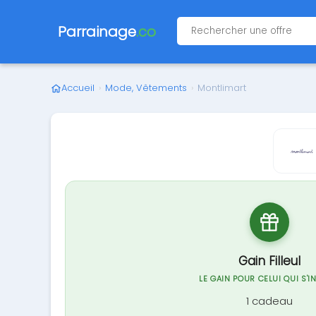
Parrainage
.co
Accueil
›
Mode, Vêtements
›
Montlimart
Gain Filleul
LE GAIN POUR CELUI QUI S'I
1 cadeau