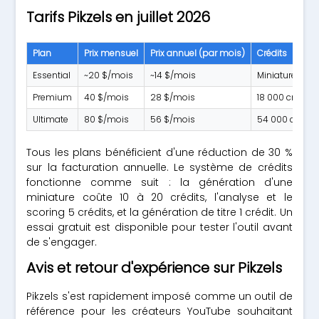
Tarifs Pikzels en juillet 2026
Plan
Prix mensuel
Prix annuel (par mois)
Crédits
Essential
~20 $/mois
~14 $/mois
Miniatures ill
Premium
40 $/mois
28 $/mois
18 000 crédits
Ultimate
80 $/mois
56 $/mois
54 000 crédit
Tous les plans bénéficient d'une réduction de 30 %
sur la facturation annuelle. Le système de crédits
fonctionne comme suit : la génération d'une
miniature coûte 10 à 20 crédits, l'analyse et le
scoring 5 crédits, et la génération de titre 1 crédit. Un
essai gratuit est disponible pour tester l'outil avant
de s'engager.
Avis et retour d'expérience sur Pikzels
Pikzels s'est rapidement imposé comme un outil de
référence pour les créateurs YouTube souhaitant