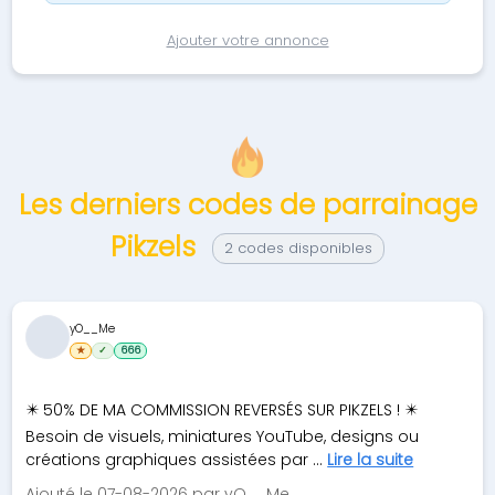
Ajouter votre annonce
Les derniers codes de parrainage
Pikzels
2 codes disponibles
yO__Me
★
✓
666
✴️ 50% DE MA COMMISSION REVERSÉS SUR PIKZELS ! ✴️
Besoin de visuels, miniatures YouTube, designs ou
créations graphiques assistées par ...
Lire la suite
Ajouté le 07-08-2026 par yO__Me