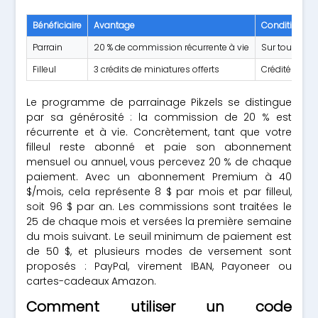
Bénéficiaire
Avantage
Conditions
Parrain
20 % de commission récurrente à vie
Sur tous les p
Filleul
3 crédits de miniatures offerts
Crédités auto
Le programme de parrainage Pikzels se distingue
par sa générosité : la commission de 20 % est
récurrente et à vie. Concrètement, tant que votre
filleul reste abonné et paie son abonnement
mensuel ou annuel, vous percevez 20 % de chaque
paiement. Avec un abonnement Premium à 40
$/mois, cela représente 8 $ par mois et par filleul,
soit 96 $ par an. Les commissions sont traitées le
25 de chaque mois et versées la première semaine
du mois suivant. Le seuil minimum de paiement est
de 50 $, et plusieurs modes de versement sont
proposés : PayPal, virement IBAN, Payoneer ou
cartes-cadeaux Amazon.
Comment utiliser un code