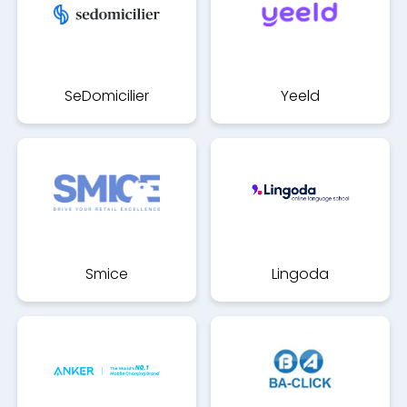
SeDomicilier
Yeeld
Smice
Lingoda