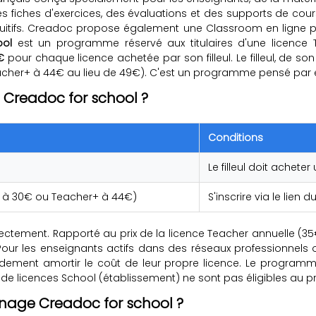
 fiches d'exercices, des évaluations et des supports de cou
intuitifs. Creadoc propose également une Classroom en ligne 
ool
est un programme réservé aux titulaires d'une licenc
€
pour chaque licence achetée par son filleul. Le filleul, de so
eacher+ à 44€ au lieu de 49€). C'est un programme pensé par
Creadoc for school ?
Conditions
Le filleul doit achet
r à 30€ ou Teacher+ à 44€)
S'inscrire via le lien
ectement. Rapporté au prix de la licence Teacher annuelle (35€
. Pour les enseignants actifs dans des réseaux professionne
dement amortir le coût de leur propre licence. Le programme
s de licences School (établissement) ne sont pas éligibles a
nage Creadoc for school ?