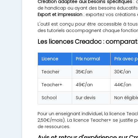
Création adaptée aux besoins spécifiques
: 
de handicap ou ayant des besoins éducatifs p
Export et impression
: exportez vos créations 
L'outil est conçu pour être accessible à tous
des tutoriels accompagnent chaque fonctionna
Les licences Creadoc : comparati
Licence
Prix normal
Prix avec 
Teacher
35€/an
30€/an
Teacher+
49€/an
44€/an
School
Sur devis
Non éligib
Pour un enseignant individuel, la licence Teac
2,50€/mois). La licence Teacher+ se justifie p
de ressources.
Avis et retour d'expérience sur C