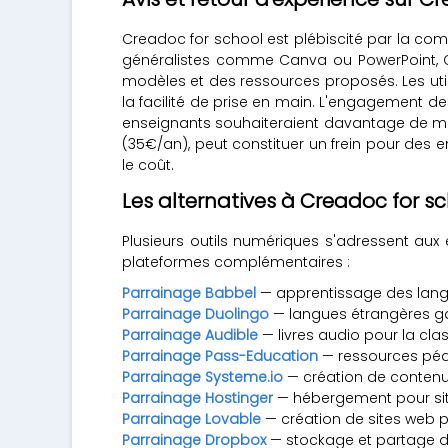
Creadoc for school est plébiscité par la co
généralistes comme Canva ou PowerPoint, C
modèles et des ressources proposés. Les uti
la facilité de prise en main. L'engagement de
enseignants souhaiteraient davantage de modè
(35€/an), peut constituer un frein pour des e
le coût.
Les alternatives à Creadoc for s
Plusieurs outils numériques s'adressent aux
plateformes complémentaires :
Parrainage Babbel
— apprentissage des lang
Parrainage Duolingo
— langues étrangères g
Parrainage Audible
— livres audio pour la cla
Parrainage Pass-Education
— ressources péd
Parrainage Systeme.io
— création de contenu
Parrainage Hostinger
— hébergement pour sit
Parrainage Lovable
— création de sites web p
Parrainage Dropbox
— stockage et partage d