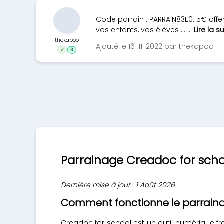
Code parrain : PARRAIN83E0. 5€ off
vos enfants, vos élèves ... ...
Lire la su
thekapoo
Ajouté le 16-11-2022 par thekapoo
✓
3
Parrainage Creadoc for scho
Dernière mise à jour : 1 Août 2026
Comment fonctionne le parraina
Creadoc for school est un outil numérique f