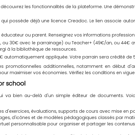
 découvrez les fonctionnalités de la plateforme. Une démonstrati
 qui possède déjà une licence Creadoc. Le lien associe aut
 éducateur ou parent. Renseignez vos informations profession
, ou 30€ avec le parrainage) ou Teacher+ (49€/an, ou 44€ ave
rgi à la bibliothèque de ressources.
€ automatiquement appliquée. Votre parrain sera crédité de 5€
es promotionnelles additionnelles, notamment en début d'a
ur maximiser vos économies. Vérifiez les conditions en vigueur
or school
 va bien au-delà d'un simple éditeur de documents. Voici le
hes d'exercices, évaluations, supports de cours avec mise en pa
images, d'icônes et de modèles pédagogiques classés par matièr
rtuel personnalisable pour organiser et partager les contenus