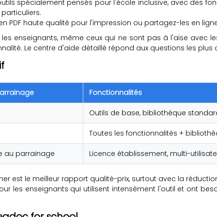
outils spécialement pensés pour l'école inclusive, avec des fo
articuliers.
en PDF haute qualité pour l'impression ou partagez-les en lign
 les enseignants, même ceux qui ne sont pas à l'aise avec les o
lité. Le centre d'aide détaillé répond aux questions les plus 
f
parrainage
Fonctionnalités
Outils de base, bibliothèque standa
Toutes les fonctionnalités + bibliothè
le au parrainage
Licence établissement, multi-utilisat
her est le meilleur rapport qualité-prix, surtout avec la réduc
our les enseignants qui utilisent intensément l'outil et ont beso
readoc for school