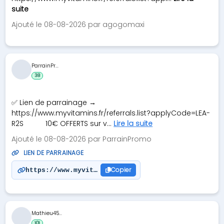
suite
Ajouté le 08-08-2026 par agogomaxi
ParrainPr...
38
✅ Lien de parrainage →
https://www.myvitamins.fr/referrals.list?applyCode=LEA-
R2S ‎ ‎ ‎ ‎ ‎ ‎ ‎ ‎ ‎ ‎ 10€ OFFERTS sur v...
Lire la suite
Ajouté le 08-08-2026 par ParrainPromo
LIEN DE PARRAINAGE
Copier
https://www.myvitamins.fr/referrals.list?applyCod
Mathieu45...
101