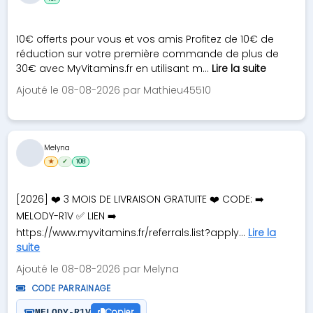
10€ offerts pour vous et vos amis Profitez de 10€ de
réduction sur votre première commande de plus de
30€ avec MyVitamins.fr en utilisant m...
Lire la suite
Ajouté le 08-08-2026 par Mathieu45510
Melyna
★
✓
108
[2026] ❤️ 3 MOIS DE LIVRAISON GRATUITE ❤️ CODE: ➡️
MELODY-R1V ✅ LIEN ➡️
https://www.myvitamins.fr/referrals.list?apply...
Lire la
suite
Ajouté le 08-08-2026 par Melyna
CODE PARRAINAGE
Copier
MELODY-R1V