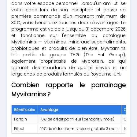
dans votre espace personnel. Lorsqu'un ami utilise
votre code lors de son inscription et passe sa
première commande d'un montant minimum de
30€, vous bénéficiez tous les deux d'avantages. Le
programme est valable jusqu'au 31 décembre 2026
et fonctionne sur l'ensemble du catalogue
Myvitamins — vitamines, minéraux, super-aliments,
probiotiques et produits de bien-être. Myvitamins
fait partie du groupe THG (The Hut Group),
également propriétaire de Myprotein, ce qui
garantit des standards de qualité élevés et un
large choix de produits formulés au Royaume-Uni.
Combien rapporte le parrainage
Myvitamins ?
Bénéficiaire
Avantage
Condit
Parrain
10€ de crédit par filleul (pendant 3 mois)
Crédit
Filleul
10€ de réduction + livraison gratuite 3 mois
Inscri