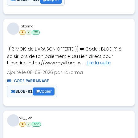
Takarma
★
✓
175
[( 3 MOiS de LIVRAISON OFFERTE )] ❤️ Code : BLOE-R1 à
saisir lors de ton paiement ♣ Ou Lien direct pour
t'inscrire : https://www.myvitamins....
Lire la suite
Ajouté le 08-08-2026 par Takarma
CODE PARRAINAGE
Copier
BLOE-R1
yO__Me
★
✓
666