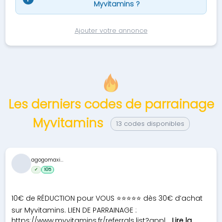
Myvitamins ?
Ajouter votre annonce
Les derniers codes de parrainage
Myvitamins
13 codes disponibles
agogomaxi...
✓
105
10€ de RÉDUCTION pour VOUS ⭐⭐⭐⭐⭐ dès 30€ d’achat
sur Myvitamins. LIEN DE PARRAINAGE :
https://www.myvitamins.fr/referrals.list?appl...
Lire la