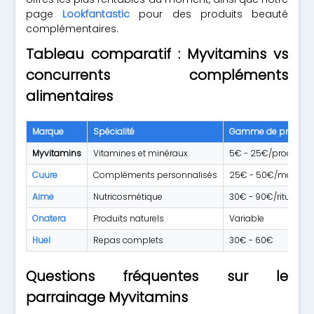
page
Lookfantastic
pour des produits beauté
complémentaires.
Tableau comparatif : Myvitamins vs
concurrents compléments
alimentaires
Marque
Spécialité
Gamme de prix
Myvitamins
Vitamines et minéraux
5€ - 25€/produit
Cuure
Compléments personnalisés
25€ - 50€/mois
Aime
Nutricosmétique
30€ - 90€/rituel
Onatera
Produits naturels
Variable
Huel
Repas complets
30€ - 60€
Questions fréquentes sur le
parrainage Myvitamins