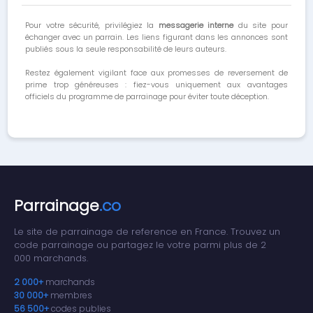
Pour votre sécurité, privilégiez la
messagerie interne
du site pour
échanger avec un parrain. Les liens figurant dans les annonces sont
publiés sous la seule responsabilité de leurs auteurs.
Restez également vigilant face aux promesses de reversement de
prime trop généreuses : fiez-vous uniquement aux avantages
officiels du programme de parrainage pour éviter toute déception.
Parrainage
.co
Le site de parrainage de reference en France. Trouvez un
code parrainage ou partagez le votre parmi plus de 2
000 marchands.
2 000+
marchands
30 000+
membres
56 500+
codes publies