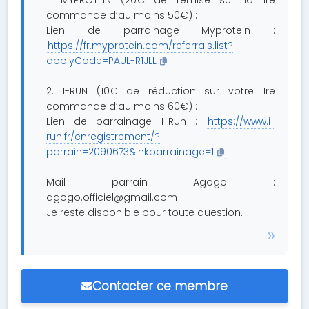
1. MYPROTEIN (20€ de remise sur la 1re
commande d’au moins 50€) :
Lien de parrainage Myprotein :
https://fr.myprotein.com/referrals.list?
applyCode=PAUL-R1JLL
2. I-RUN (10€ de réduction sur votre 1re
commande d’au moins 60€) :
Lien de parrainage I-Run :
https://www.i-
run.fr/enregistrement/?
parrain=2090673&lnkparrainage=1
Mail parrain Agogo :
agogo.officiel@gmail.com
Je reste disponible pour toute question.
Contacter ce membre