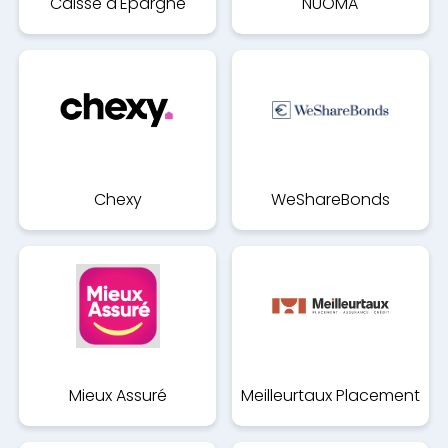
Caisse d'Epargne
NUOMA
Aquitaine Poitou-
Charentes
Chexy
WeShareBonds
Mieux Assuré
Meilleurtaux Placement