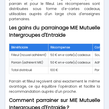
parrain et pour le filleul. Les récompenses sont
distribuées sous forme d'e-cartes cadeaux,
utilisables auprès d'un large choix d'enseignes
partenaires.
Les gains du parrainage MIE Mutuelle
Intergroupes d'Entraide
Bénéficiaire
Récompense
Conditio
Filleul (nouvel adhérent)
50 € en e-carte(s) cadeaux
Souscripti
Parrain (adhérent MIE)
50 € en e-carte(s) cadeaux
Adhésion 
Total distribué
100 €
Par parra
Parrain et filleul reçoivent ainsi exactement le même
avantage, ce qui équilibre l'opération et facilite la
recommandation auprès d'un proche.
Comment parrainer sur MIE Mutuelle
Intergroupes d'Entraide ?