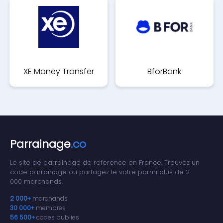
XE Money Transfer
BforBank
(XE.com)
Parrainage
.co
Le site de parrainage de reference en France. Trouvez un
code parrainage ou partagez le votre parmi plus de 2
000 marchands.
2 000+
marchands
30 000+
membres
56 500+
codes publies