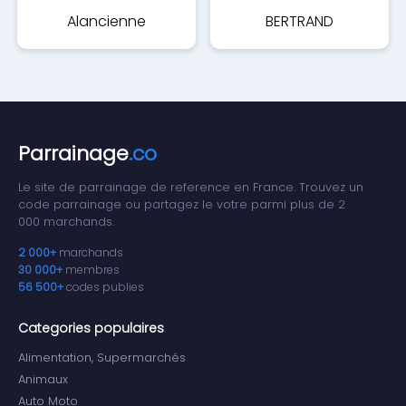
Alancienne
BERTRAND
Parrainage
.co
Le site de parrainage de reference en France. Trouvez un
code parrainage ou partagez le votre parmi plus de 2
000 marchands.
2 000+
marchands
30 000+
membres
56 500+
codes publies
Categories populaires
Alimentation, Supermarchés
Animaux
Auto Moto