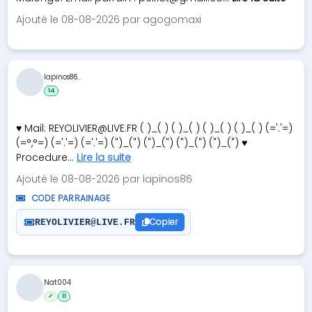
Ajouté le 08-08-2026 par agogomaxi
lapinos86...
14
♥ Mail:
REYOLIVIER@LIVE.FR
( )_( ) ( )_( ) ( )_( ) ( )_( ) (='.'=)
(=°,°=) (='.'=) (='.'=) (")_(") (")_(") (")_(") (")_(") ♥
Procedure...
Lire la suite
Ajouté le 08-08-2026 par lapinos86
CODE PARRAINAGE
Copier
REYOLIVIER@LIVE.FR
Nat004
✓
11