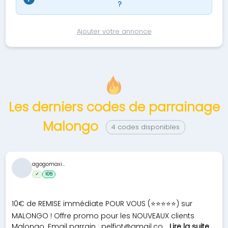
?
Ajouter votre annonce
Les derniers codes de parrainage
Malongo
4 codes disponibles
agogomaxi...
✓
105
10€ de REMISE immédiate POUR VOUS (⭐⭐⭐⭐⭐) sur
MALONGO ! Offre promo pour les NOUVEAUX clients
Malongo. Email parrain :
pelfiot@gmail.co
...
Lire la suite