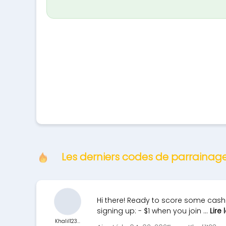
Les derniers codes de parraina
Hi there! Ready to score some cash
signing up: - $1 when you join ...
Lire 
Khalil123...