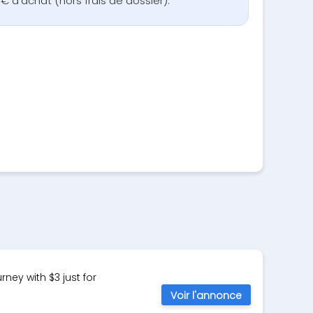
€ d'achat (hors frais de dossier).
ey with $3 just for
Voir l'annonce