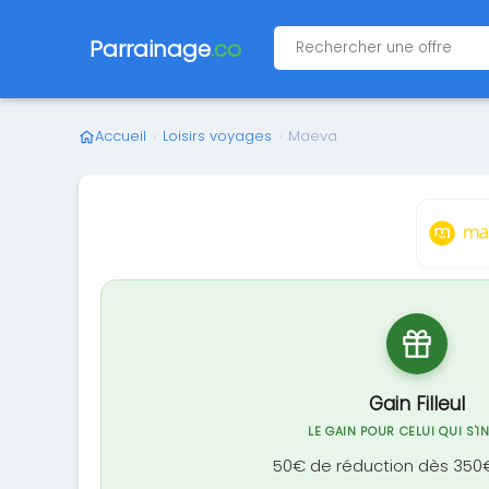
Parrainage
.co
Accueil
›
Loisirs voyages
›
Maeva
Gain Filleul
LE GAIN POUR CELUI QUI S'I
50€ de réduction dès 350