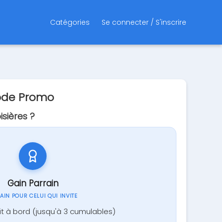
Catégories
Se connecter / S'inscrire
Code Promo
sières ?
Gain Parrain
GAIN POUR CELUI QUI INVITE
it à bord (jusqu'à 3 cumulables)