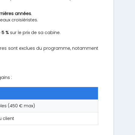
rnières années
.
veaux croisiéristes.
 5 %
sur le prix de sa cabine.
offres sont exclues du programme, notamment
ains :
les (450 € max)
 client