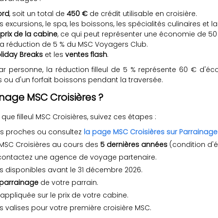
ord
, soit un total de
450 €
de crédit utilisable en croisière.
s excursions, le spa, les boissons, les spécialités culinaires et 
prix de la cabine
, ce qui peut représenter une économie de 50 à
a réduction de 5 % du MSC Voyagers Club.
liday Breaks
et les
ventes flash
.
ar personne, la réduction filleul de 5 % représente 60 € d'éc
s ou d'un forfait boissons pendant la traversée.
nage MSC Croisières ?
que filleul MSC Croisières, suivez ces étapes :
os proches ou consultez
la page MSC Croisières sur Parrainage
 MSC Croisières au cours des
5 dernières années
(condition d'éli
 contactez une agence de voyage partenaire.
ts disponibles avant le 31 décembre 2026.
parrainage
de votre parrain.
ppliquée sur le prix de votre cabine.
s valises pour votre première croisière MSC.