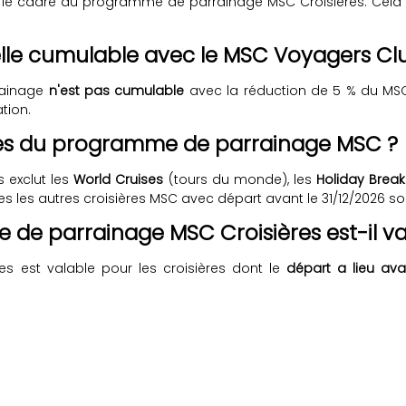
le cadre du programme de parrainage MSC Croisières. Cela 
-elle cumulable avec le MSC Voyagers Cl
rrainage
n'est pas cumulable
avec la réduction de 5 % du MSC
tion.
lues du programme de parrainage MSC ?
 exclut les
World Cruises
(tours du monde), les
Holiday Break
es les autres croisières MSC avec départ avant le 31/12/2026 son
de parrainage MSC Croisières est-il va
 est valable pour les croisières dont le
départ a lieu av
l