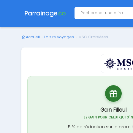
Parrainage
.co
Accueil
›
Loisirs voyages
›
MSC Croisières
Gain Filleul
LE GAIN POUR CELUI QUI S'I
5 % de réduction sur la premiè