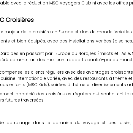
lable avec la réduction MSC Voyagers Club ni avec les offres pro
C Croisières
majeur de la croisière en Europe et dans le monde. Voici les 
nts et bien équipés, avec des installations variées (piscines
Caraïbes en passant par l'Europe du Nord, les Émirats et l'Asie
éré comme l'un des meilleurs rapports qualité-prix du marché 
compense les clients réguliers avec des avantages croissants 
cuisine internationale variée, avec des restaurants à thème e
 clubs enfants (MSC Kids), soirées à thème et divertissements a
ment apprécié des croisiéristes réguliers qui souhaitent fair
s futures traversées.
de parrainage dans le domaine du voyage et des loisirs, 