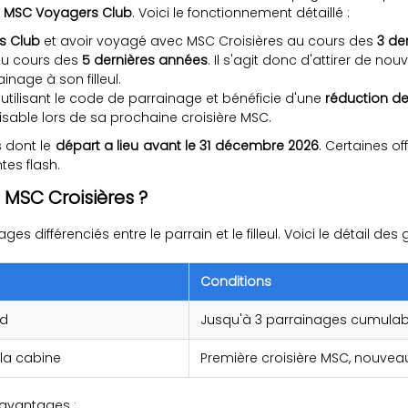
u
MSC Voyagers Club
. Voici le fonctionnement détaillé :
s Club
et avoir voyagé avec MSC Croisières au cours des
3 de
u cours des
5 dernières années
. Il s'agit donc d'attirer de nou
nage à son filleul.
n utilisant le code de parrainage et bénéficie d'une
réduction de
lisable lors de sa prochaine croisière MSC.
s dont le
départ a lieu avant le 31 décembre 2026
. Certaines 
tes flash.
MSC Croisières ?
 différenciés entre le parrain et le filleul. Voici le détail des g
Conditions
rd
Jusqu'à 3 parrainages cumulab
 la cabine
Première croisière MSC, nouveau
s avantages :