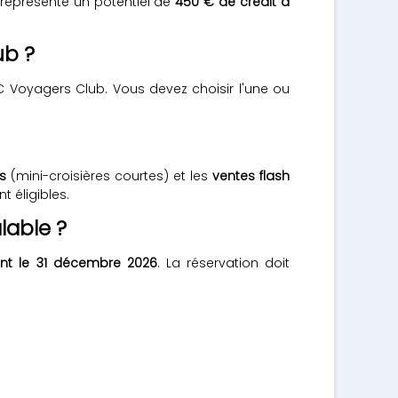
représente un potentiel de
450 € de crédit à
ub ?
 Voyagers Club. Vous devez choisir l'une ou
s
(mini-croisières courtes) et les
ventes flash
t éligibles.
lable ?
ant le 31 décembre 2026
. La réservation doit