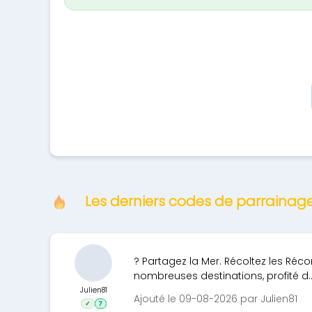
Les derniers codes de parrainag
? Partagez la Mer. Récoltez les Réco
nombreuses destinations, profité d.
Julien81
Ajouté le 09-08-2026 par Julien81
✓
7