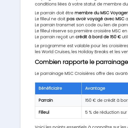
conditions liées à votre statut de membre d
Le parrain doit être
membre du MSC Voyager
Le filleul ne doit
pas avoir voyagé avec MSC
a
Le parrain transmet son code ou lien de parrai
Le filleul réserve sa première croisière MSC e
Le parrain reçoit un
crédit à bord de 150 €
uti
Le programme est valable pour les croisière
les World Cruises, les Holiday Breaks et les ven
Combien rapporte le parrainage 
Le parrainage MSC Croisières offre des avantages
Bénéficiaire
Avantage
Parrain
150 € de crédit à bo
Filleul
5 % de réduction sur
Voici les points essentiels à connaître sur le