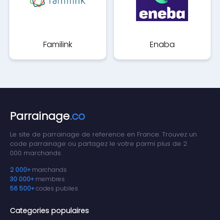
Familink
Enaba
Parrainage
.co
Le site de parrainage de reference en France. Trouvez un
code parrainage ou partagez le votre parmi plus de 2
000 marchands.
2 000+
marchands
30 000+
membres
56 500+
codes publies
Categories populaires