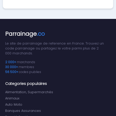
Parrainage
.co
Le site de parrainage de reference en France. Trouvez un
code parrainage ou partagez le votre parmi plus de 2
000 marchands.
2 000+
marchands
30 000+
membres
56 500+
codes publies
Categories populaires
Alimentation, Supermarchés
Animaux
Auto Moto
Banques Assurances