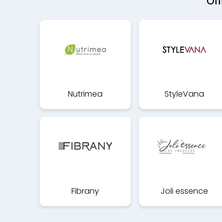
Off
Nutrimea
StyleVana
Fibrany
Joli essence