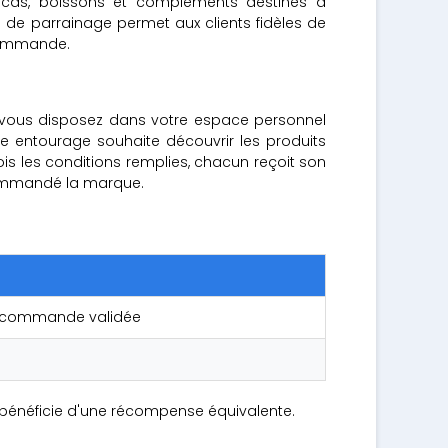
encas, boissons et compléments destinés à
de parrainage permet aux clients fidèles de
 commande.
it, vous disposez dans votre espace personnel
e entourage souhaite découvrir les produits
ois les conditions remplies, chacun reçoit son
ecommandé la marque.
ère commande validée
n bénéficie d'une récompense équivalente.