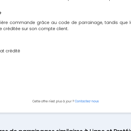
?
remière commande grâce au code de parrainage, tandis que le
 créditée sur son compte client.
t crédité
Cette offre n'est plus à jour ?
Contactez-nous