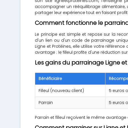
son site ligneetproteines.com, l'enseign
accompagner un rééquilibrage alimentaire, 
partager leur expérience tout en faisant pro
Comment fonctionne le parrainag
Le principe est simple et repose sur la reco
d'un lien ou d'un code de parrainage uniqu
Ligne et Protéines, elle utilise votre référe
avantage : le filleul profite d'une réductio
Les gains du parrainage Ligne et
Bénéficiaire
Récomp
Filleul (nouveau client)
5 euros o
Parrain
5 euros o
Parrain et filleul reçoivent le même avantag
Comment parrainer sur Ligne et 