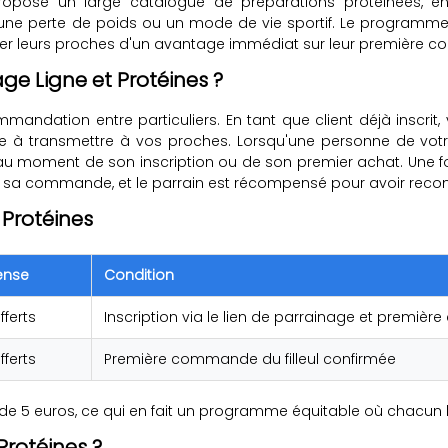
e propose un large catalogue de préparations protéinées, 
une perte de poids ou un mode de vie sportif. Le programme 
fiter leurs proches d'un avantage immédiat sur leur première
e Ligne et Protéines ?
mmandation entre particuliers. En tant que client déjà inscr
e à transmettre à vos proches. Lorsqu'une personne de votr
nce au moment de son inscription ou de son premier achat. Une f
n sur sa commande, et le parrain est récompensé pour avoir r
 Protéines
ense
Condition
fferts
Inscription via le lien de parrainage et premi
fferts
Première commande du filleul confirmée
e de 5 euros, ce qui en fait un programme équitable où chacu
Protéines ?