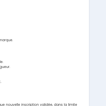
 marque.
e.
gueur.
.
e nouvelle inscription validée, dans la limite