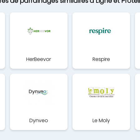
res de parrainages similaires à Ligne et Proté
HerBeevor
Respire
Dynveo
Le Moly