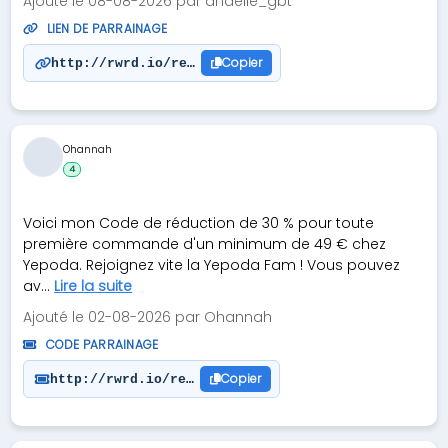
Ajouté le 08-08-2026 par anaelle_gbt
LIEN DE PARRAINAGE
Copier
http://rwrd.io/ref_QOEEYUN?c
Ohannah
4
Voici mon Code de réduction de 30 % pour toute
première commande d'un minimum de 49 € chez
Yepoda. Rejoignez vite la Yepoda Fam ! Vous pouvez
av...
Lire la suite
Ajouté le 02-08-2026 par Ohannah
CODE PARRAINAGE
Copier
http://rwrd.io/ref_SRXH522?c