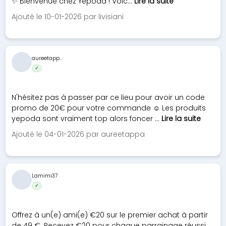
✨ Bienvenue chez Yepoda ! Voic...
Lire la suite
Ajouté le 10-01-2026 par livisiani
aureetapp...
✓
N'hésitez pas à passer par ce lieu pour avoir un code
promo de 20€ pour votre commande ☺️ Les produits
yepoda sont vraiment top alors foncer ...
Lire la suite
Ajouté le 04-01-2026 par aureetappa
Lamimi37
✓
Offrez à un(e) ami(e) €20 sur le premier achat à partir
de 49 €. Recevez €20 pour chaque parrainage réussi.