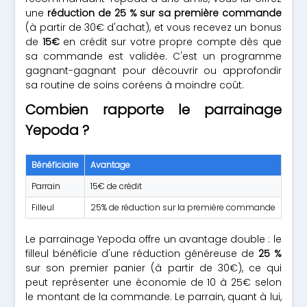
une
réduction de 25 % sur sa première commande
(à partir de 30€ d'achat), et vous recevez un bonus
de
15€
en crédit sur votre propre compte dès que
sa commande est validée. C'est un programme
gagnant-gagnant pour découvrir ou approfondir
sa routine de soins coréens à moindre coût.
Combien rapporte le parrainage
Yepoda ?
Bénéficiaire
Avantage
Cond
Parrain
15€ de crédit
Le f
Filleul
25% de réduction sur la première commande
Comm
Le parrainage Yepoda offre un avantage double : le
filleul bénéficie d'une réduction généreuse de
25 %
sur son premier panier (à partir de 30€), ce qui
peut représenter une économie de 10 à 25€ selon
le montant de la commande. Le parrain, quant à lui,