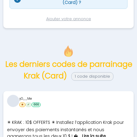
(Card) ?
Ajouter votre annonce
Les derniers codes de parrainage
Krak (Card)
1 code disponible
yO__Me
★
✓
666
✴️ KRAK : 10$ OFFERTS ✴️ Installez l’application Krak pour
envoyer des paiements instantanés et nous
gagnerons tous les deux 10 $ ! �...
Lire la suite