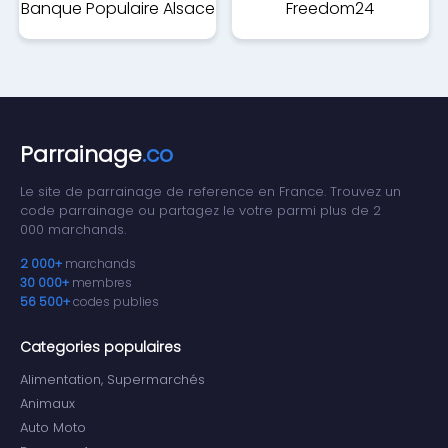
Banque Populaire Alsace
Freedom24
Lorraine Champagne
Parrainage
.co
Le site de parrainage de reference en France. Trouvez un
code parrainage ou partagez le votre parmi plus de 2
000 marchands.
2 000+
marchands
30 000+
membres
56 500+
codes publies
Categories populaires
Alimentation, Supermarchés
Animaux
Auto Moto