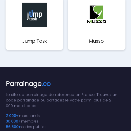
Jump Task
Musso
Parrainage
.co
Le site de parrainage de reference en France. Trouvez un
code parrainage ou partagez le votre parmi plus de 2
000 marchands.
2 000+
marchands
30 000+
membres
56 500+
codes publies