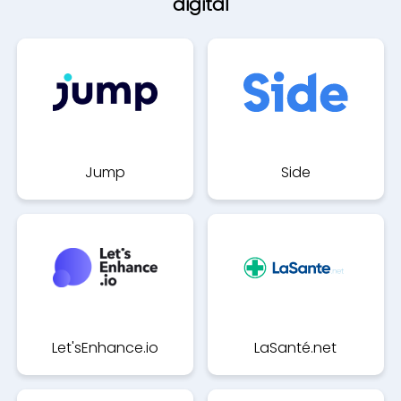
digital
Jump
Side
Let'sEnhance.io
LaSanté.net