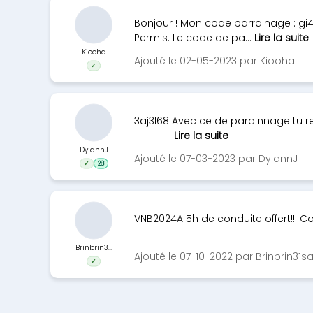
Bonjour ! Mon code parrainage : gi43i
Permis. Le code de pa...
Lire la suite
Kiooha
Ajouté le 02-05-2023 par Kiooha
✓
3aj3l68 Avec ce de parainnage tu
...
Lire la suite
DylannJ
Ajouté le 07-03-2023 par DylannJ
✓
28
VNB2024A 5h de conduite offert!!! Cod
Brinbrin3...
Ajouté le 07-10-2022 par Brinbrin31s
✓