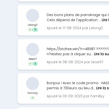
Des bons plans de parrainage qui d
Cela dépend de l'application ...
Lire 
Lelong3
Ajouté le 17-08-2024 par Lelong3
✓
15
https://btcfree.win/?r=481187 ?????
n'hésitez pas à cliquer su...
Lire la su
Sese07
Ajouté le 08-06-2024 par Sese07
✓
12
Bonjour ! Avec le code promo : HASSA
permis à 730euro au lieu d...
Lire la 
Famillyy
Ajouté le 03-09-2023 par Famillyy
✓