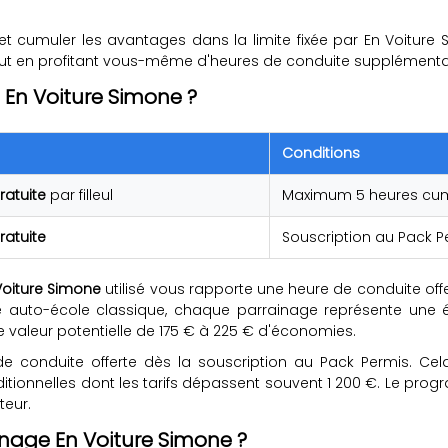
t cumuler les avantages dans la limite fixée par En Voiture 
out en profitant vous-même d'heures de conduite supplémenta
En Voiture Simone ?
Conditions
ratuite
par filleul
Maximum 5 heures cumul
ratuite
Souscription au Pack P
Voiture Simone
utilisé vous rapporte une heure de conduite of
uto-école classique, chaque parrainage représente une éco
ne valeur potentielle de 175 € à 225 € d'économies.
e de conduite offerte dès la souscription au Pack Permis. Cel
ditionnelles dont les tarifs dépassent souvent 1 200 €. Le pr
teur.
nage En Voiture Simone ?