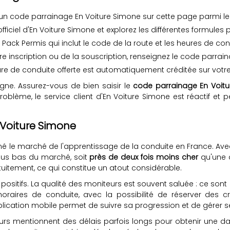
n code parrainage En Voiture Simone sur cette page parmi le
ficiel d'En Voiture Simone et explorez les différentes formules
 Pack Permis qui inclut le code de la route et les heures de con
re inscription ou de la souscription, renseignez le code parra
re de conduite offerte est automatiquement créditée sur votr
gne. Assurez-vous de bien saisir le
code parrainage En Voit
blème, le service client d'En Voiture Simone est réactif et p
n Voiture Simone
né le marché de l'apprentissage de la conduite en France. Ave
 plus bas du marché, soit
près de deux fois moins cher
qu'une a
atuitement, ce qui constitue un atout considérable.
 positifs. La qualité des moniteurs est souvent saluée : ce son
 horaires de conduite, avec la possibilité de réserver des 
pplication mobile permet de suivre sa progression et de gérer s
sateurs mentionnent des délais parfois longs pour obtenir une 