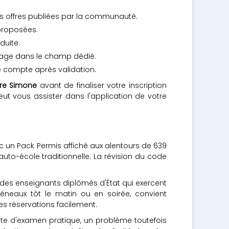
s offres publiées par la communauté.
 proposées.
duite.
inage dans le champ dédié.
e compte après validation.
ure Simone
avant de finaliser votre inscription
eut vous assister dans l'application de votre
c un Pack Permis affiché aux alentours de 639
uto-école traditionnelle. La révision du code
t des enseignants diplômés d'État qui exercent
créneaux tôt le matin ou en soirée, convient
es réservations facilement.
date d'examen pratique, un problème toutefois