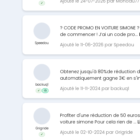
Ajouté le 24-07-2026 par Monodu77
✓
? CODE PROMO EN VOITURE SIMONE ? 
de commencer ! J’ai un code pro...
Speedou
Ajouté le 11-06-2026 par Speedou
Obtenez jusqu'à 80%de réduction de
automatiquement gagne 3€ en s'insc
backuq1
Ajouté le 11-11-2024 par backuq1
✓
15
Profiter d'une réduction de 50 euro
voiture simone Pour cela rien de ...
L
Grigride
Ajouté le 02-10-2024 par Grigride
✓