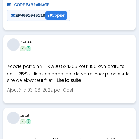
CODE PARRAINAGE
Copier
EKW001045118
Cash++
✓
5
⚡️code parrain⭐️ : EKW001524306 Pour 150 kwh gratuits
soit ~25€ Utilisez ce code lors de votre inscription sur le
site de ekwateur.fr et...
Lire la suite
Ajouté le 03-06-2022 par Cash++
saskat
✓
5