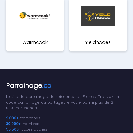
Warmcook
Yieldnodes
Parrainage
.co
Le site de parrainage de reference en France. Trouvez un
code parrainage ou partagez le votre parmi plus de 2
000 marchands.
2 000+
marchands
30 000+
membres
56 500+
codes publies