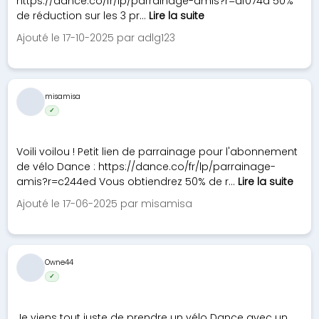
https://dance.co/fr/lp/parrainage-amis?r=df074a 50%
de réduction sur les 3 pr...
Lire la suite
Ajouté le 17-10-2025 par adlg123
misamisa
✓
Voili voilou ! Petit lien de parrainage pour l'abonnement
de vélo Dance : https://dance.co/fr/lp/parrainage-
amis?r=c244ed Vous obtiendrez 50% de r...
Lire la suite
Ajouté le 17-06-2025 par misamisa
Owne44
✓
Je viens tout juste de prendre un vélo Dance avec un