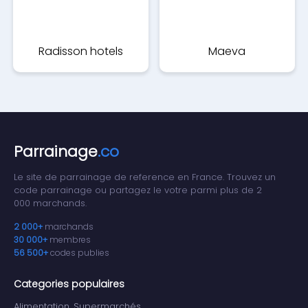
Radisson hotels
Maeva
Parrainage
.co
Le site de parrainage de reference en France. Trouvez un
code parrainage ou partagez le votre parmi plus de 2
000 marchands.
2 000+
marchands
30 000+
membres
56 500+
codes publies
Categories populaires
Alimentation, Supermarchés