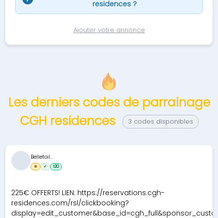
residences ?
Ajouter votre annonce
Les derniers codes de parrainage
CGH residences
3 codes disponibles
Belletoil...
★
✓
120
225€ OFFERTS! LIEN: https://reservations.cgh-
residences.com/rsl/clickbooking?
display=edit_customer&base_id=cgh_full&sponsor_custom