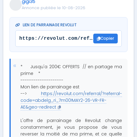
gigi35
Annonce publiée le 10-08-2026
LIEN DE PARRAINAGE REVOLUT
Copier
https://revolut.com/referral/?referral
* Jusqu'a 200€ OFFERTS // en partage ma
prime *
--------------------
Mon lien de parrainage est
-->
https://revolut.com/referral/?referral-
code=abdelg_ri_7m00!MAY2-26-VR-FR-
AE&geo-redirect
L'offre de parrainage de Revolut change
constamment, je vous propose de vous
reverser la moitié de ma prime, et ce quelle