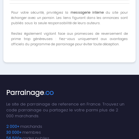
Pour votre sécurité, privilégiez la
messagerie interne
du site pour
échanger avec un parrain. Les liens figurant dans les annonces sont
publiés sous la seule responsabilité de leurs auteurs.
Restez également vigilant face aux promesses de reversement de
prime trop généreuses : fiez-vous uniquement aux avantages
officiels du programme de parrainage pour éviter toute déception.
Parrainage
.co
Le site de parrainage de reference en France. Trouvez un
code parrainage ou partagez le votre parmi plus de 2
000 marchands.
2 000+
marchands
30 000+
membres
56 500+
codes publies