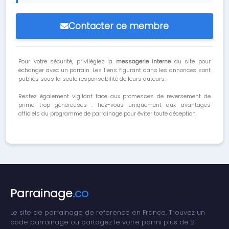
Contacter ce membre
Pour votre sécurité, privilégiez la
messagerie interne
du site pour
échanger avec un parrain. Les liens figurant dans les annonces sont
publiés sous la seule responsabilité de leurs auteurs.
Restez également vigilant face aux promesses de reversement de
prime trop généreuses : fiez-vous uniquement aux avantages
officiels du programme de parrainage pour éviter toute déception.
Parrainage
.co
Le site de parrainage de reference en France. Trouvez un
code parrainage ou partagez le votre parmi plus de 2