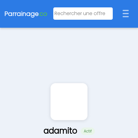
Parrainage
.co
adamito
Actif