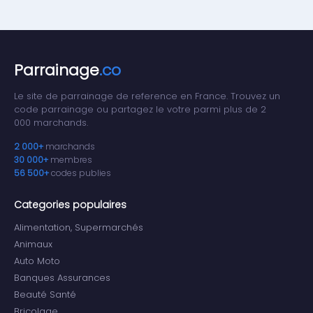
Parrainage
.co
Le site de parrainage de reference en France. Trouvez un
code parrainage ou partagez le votre parmi plus de 2
000 marchands.
2 000+
marchands
30 000+
membres
56 500+
codes publies
Categories populaires
Alimentation, Supermarchés
Animaux
Auto Moto
Banques Assurances
Beauté Santé
Bricolage