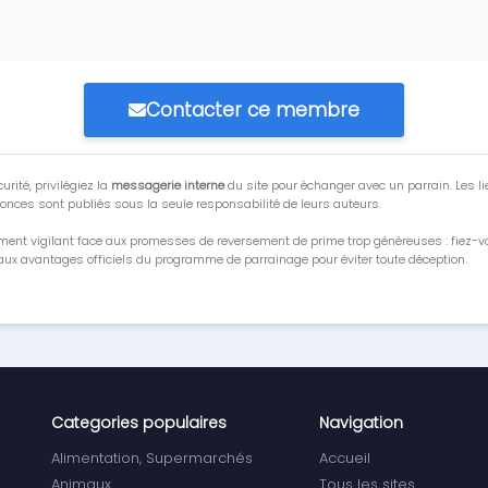
Contacter ce membre
urité, privilégiez la
messagerie interne
du site pour échanger avec un parrain. Les li
onces sont publiés sous la seule responsabilité de leurs auteurs.
ment vigilant face aux promesses de reversement de prime trop généreuses : fiez-
ux avantages officiels du programme de parrainage pour éviter toute déception.
Categories populaires
Navigation
Alimentation, Supermarchés
Accueil
Animaux
Tous les sites