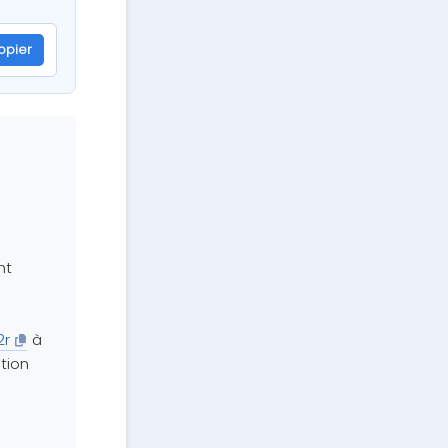
opier
nt
2r
à
tion