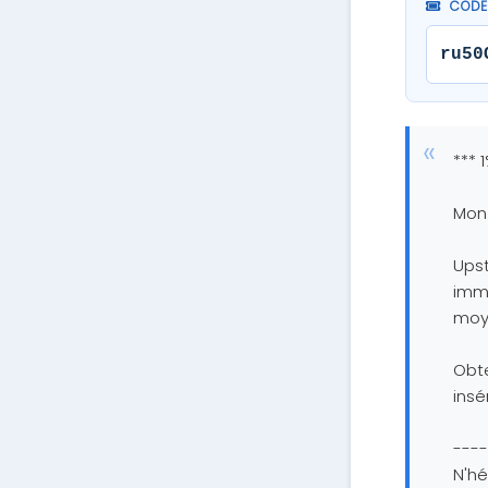
CODE
ru50
*** 
Mon
Upst
immo
moy
Obte
insé
----
N'hé