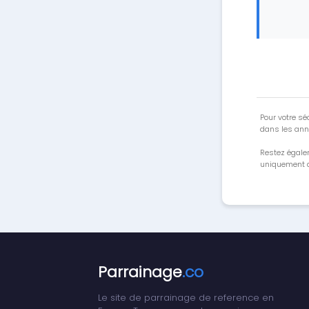
Pour votre séc
dans les ann
Restez égale
uniquement a
Parrainage
.co
Le site de parrainage de reference en