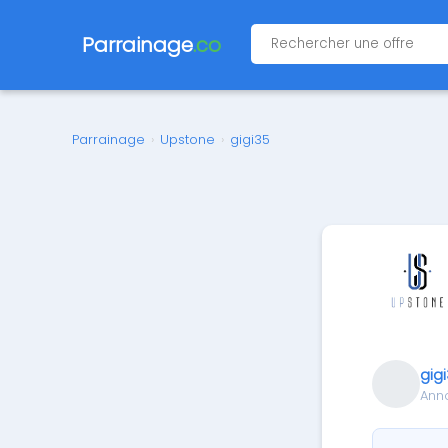
Parrainage
.co
Parrainage
›
Upstone
›
gigi35
gig
Ann