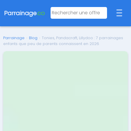
Parrainage
.co
Parrainage
›
Blog
›
Tonies, Pandacraft, Lillydoo : 7 parrainages
enfants que peu de parents connaissent en 2026