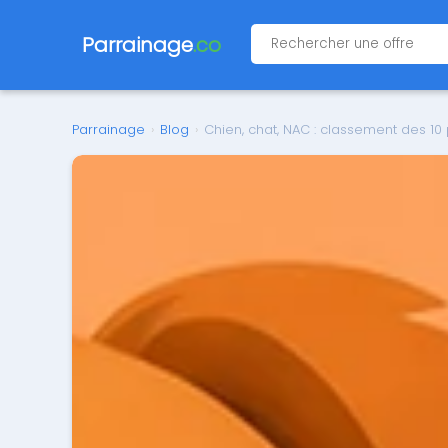
Parrainage
.co
Parrainage
›
Blog
›
Chien, chat, NAC : classement des 10