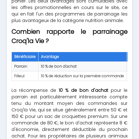
panier. Les deux avantages sont cumulables avec
les offres promotionnelles en cours sur le site, ce
qui en fait l'un des programmes de parrainage les
plus avantageux de la catégorie nutrition animale.
Combien rapporte le parrainage
Croq'la Vie ?
Bénéficiaire
Avantage
Cond
Parrain
10 % de bon d'achat
Créd
Filleul
10 % de réduction sur la première commande
Appl
La récompense de
10 % de bon d'achat
pour le
parrain est particulièrement intéressante compte
tenu du montant moyen des commandes sur
Croq'la Vie, qui se situe généralement entre 50 € et
150 € pour un sac de croquettes premium. Sur une
commande de 80 €, le bon d'achat représente 8 €
d'économie, directement déductible du prochain
achat. Pour les propriétaires de plusieurs animaux