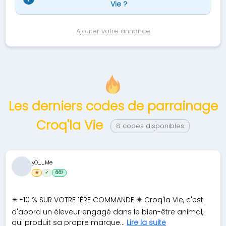
Vie ?
Ajouter votre annonce
Les derniers codes de parrainage
Croq'la Vie
8 codes disponibles
yO__Me
★
✓
667
✴️ -10 % SUR VOTRE 1ÈRE COMMANDE ✴️ Croq'la Vie, c'est
d'abord un éleveur engagé dans le bien-être animal,
qui produit sa propre marque...
Lire la suite