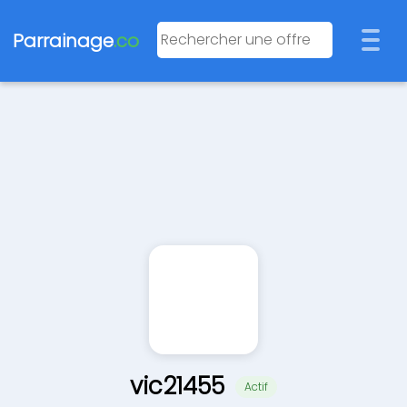
Parrainage
.co
vic21455
Actif