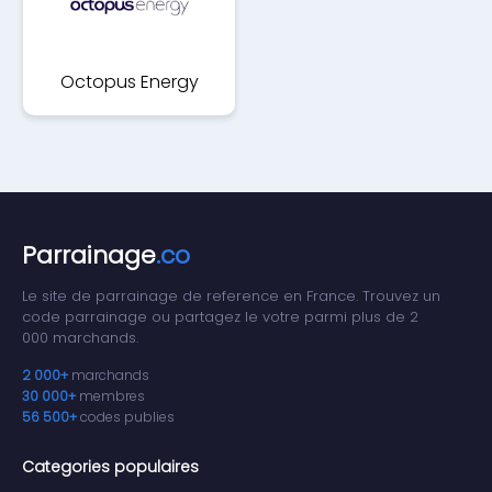
Octopus Energy
Parrainage
.co
Le site de parrainage de reference en France. Trouvez un
code parrainage ou partagez le votre parmi plus de 2
000 marchands.
2 000+
marchands
30 000+
membres
56 500+
codes publies
Categories populaires