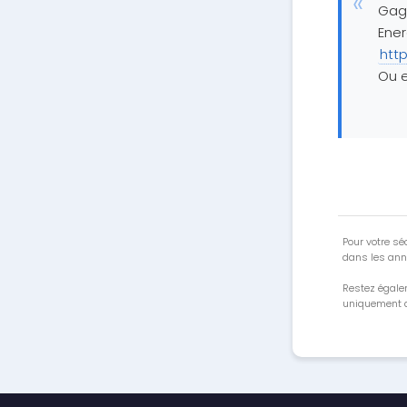
Gagn
Ener
htt
Ou e
Pour votre séc
dans les ann
Restez égale
uniquement a