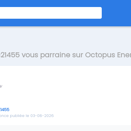
c21455 vous parraine sur Octopus Ene
21455
once publiée le 03-08-2026