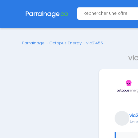
Parrainage
.co
Parrainage
›
Octopus Energy
›
vic21455
vi
vic
Ann