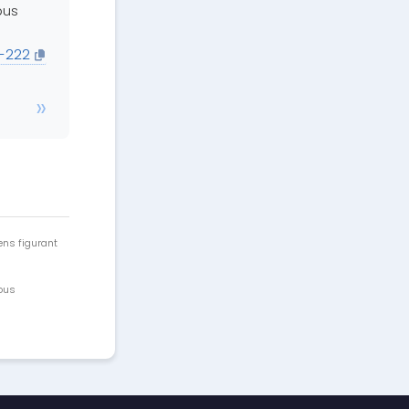
pus
m-222
ens figurant
vous