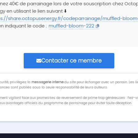
ez 40€ de parrainage lors de votre souscription chez Octo
gy en utilisant le lien suivant ⬇️
ps://share.octopusenergy.fr/codeparrainage/muffled-bloo
n indiquant le code :
muffled-bloom-222
Contacter ce membre
urité, privilégiez la
messagerie interne
du site pour échanger avec un parrain. Les li
onces sont publiés sous la seule responsabilité de leurs auteurs.
ment vigilant face aux promesses de reversement de prime trop généreuses : fiez-
ux avantages officiels du programme de parrainage pour éviter toute déception.