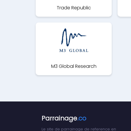
Trade Republic
M3 Global Research
Parrainage
.co
Le site de parrainage de reference en