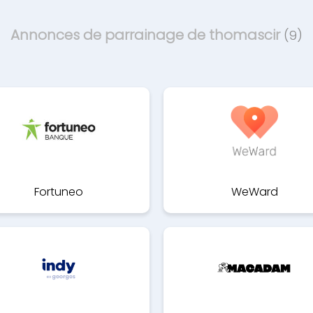
Annonces de parrainage de thomascir
(9)
Fortuneo
WeWard