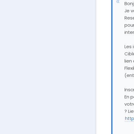
Bonj
Je v
Rese
pour
inte
Les 
Cibl
lien
Flex
(ent
Insc
En p
votr
? Li
htt