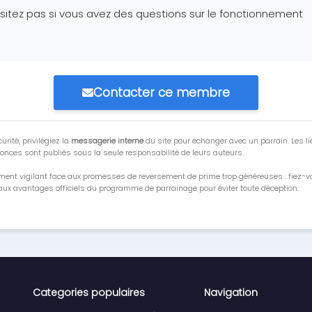
sitez pas si vous avez des questions sur le fonctionnement
Contacter ce membre
urité, privilégiez la
messagerie interne
du site pour échanger avec un parrain. Les li
onces sont publiés sous la seule responsabilité de leurs auteurs.
ment vigilant face aux promesses de reversement de prime trop généreuses : fiez-
ux avantages officiels du programme de parrainage pour éviter toute déception.
Categories populaires
Navigation