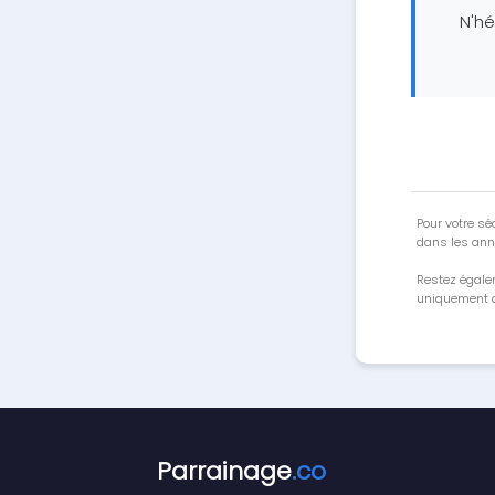
N'hé
Pour votre séc
dans les ann
Restez égale
uniquement a
Parrainage
.co