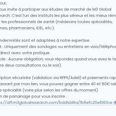
our,
ous invite à participer aux études de marché de M3 Global
arch. C’est l’un des instituts les plus sérieux et les mieux r
 les professionnels de santé (médecins toutes spécialités,
rnes, pharmaciens, IDEL, etc.).
indemnités sont et adaptées à notre expertise.
é : Uniquement des sondages ou entretiens en visio/téléph
 direct avec votre pratique.
ible : Aucune obligation, vous répondez quand vous avez le 
re deux consultations ou le soir).
ription sécurisée (validation via RPPS/Adeli) et paiements rap
assant par mon lien, vous pouvez gagner entre 40 et 80€ se
e spécialité (voire plus selon les offres du moment)
en de parrainage pour vous inscrire :
ps://aff.m3globalresearch.com/bdd1d48a/fb6efc20e61101ce