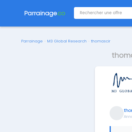
Parrainage
.co
Parrainage
›
M3 Global Research
›
thomascir
thoma
tho
Ann