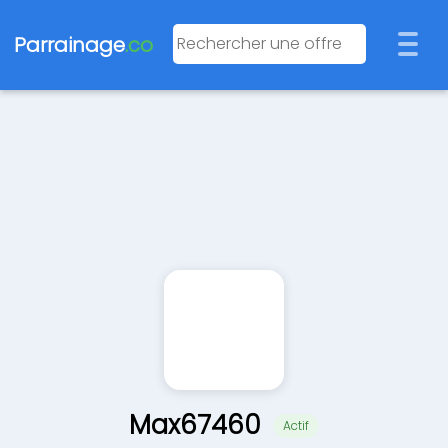
Parrainage
.co
Max67460
Actif