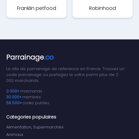
Franklin petfood
Robinhood
Parrainage
.co
Le site de parrainage de reference en France. Trouvez un
code parrainage ou partagez le votre parmi plus de 2
000 marchands.
2 000+
marchands
30 000+
membres
56 500+
codes publies
Categories populaires
Alimentation, Supermarchés
Animaux