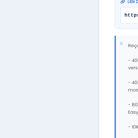
LIEN 
http
Reço
- 40
vers
- 40
mois
- 80
Eas
- 10