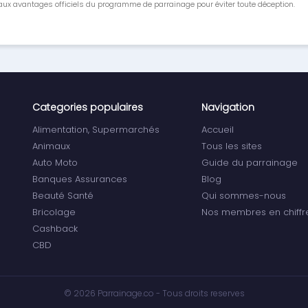
ux avantages officiels du programme de parrainage pour éviter toute déception.
Categories populaires
Navigation
Alimentation, Supermarchés
Accueil
Animaux
Tous les sites
Auto Moto
Guide du parrainage
Banques Assurances
Blog
Beauté Santé
Qui sommes-nous
Bricolage
Nos membres en chiffr
Cashback
CBD
© 2026 Parrainage.co - Tous droits reserves