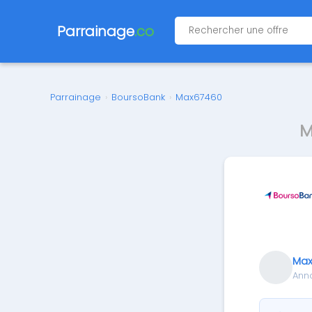
Parrainage
.co
Parrainage
›
BoursoBank
›
Max67460
M
Max
Ann