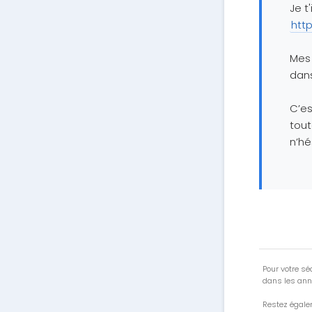
Je t'
htt
Mes
dans
C’es
tout
n’hé
Pour votre séc
dans les ann
Restez égale