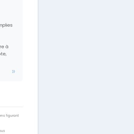
mplies
re à
te,
ens figurant
vous