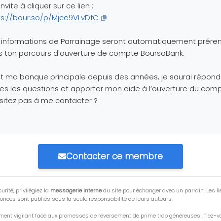
invite à cliquer sur ce lien :
ps://bour.so/p/Mjce9VLvDfC
 informations de Parrainage seront automatiquement prére
 ton parcours d'ouverture de compte BoursoBank.
t ma banque principale depuis des années, je saurai répond
es les questions et apporter mon aide à l’ouverture du comp
sitez pas à me contacter ?
Contacter ce membre
urité, privilégiez la
messagerie interne
du site pour échanger avec un parrain. Les li
onces sont publiés sous la seule responsabilité de leurs auteurs.
ment vigilant face aux promesses de reversement de prime trop généreuses : fiez-