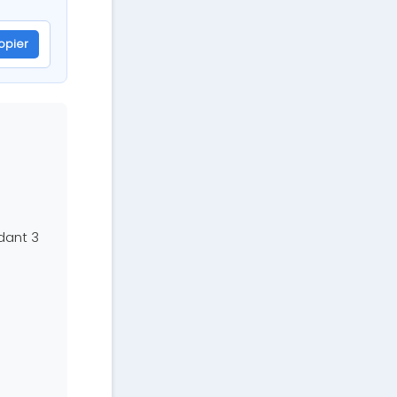
opier
dant 3