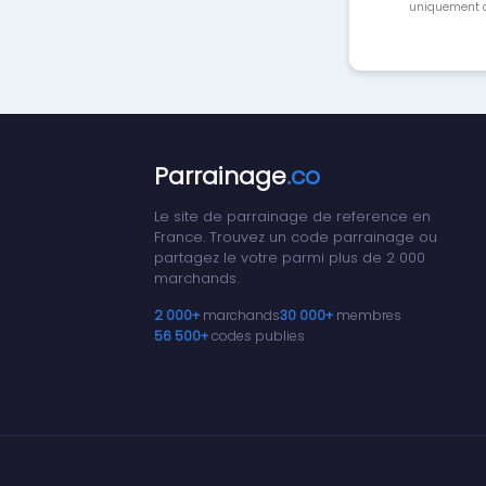
uniquement a
Parrainage
.co
Le site de parrainage de reference en
France. Trouvez un code parrainage ou
partagez le votre parmi plus de 2 000
marchands.
2 000+
marchands
30 000+
membres
56 500+
codes publies