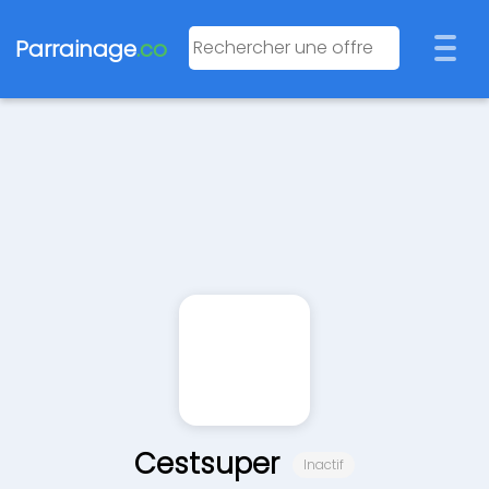
Parrainage
.co
Cestsuper
Inactif