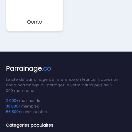
Qonto
Parrainage
.co
Le site de parrainage de reference en France. Trouvez un
code parrainage ou partagez le votre parmi plus de 2
000 marchands.
2 000+
marchands
30 000+
membres
56 500+
codes publies
Categories populaires