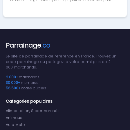
officiels du programme de parrainage pour éviter toute déception.
Parrainage
.co
Le site de parrainage de reference en France. Trouvez un
code parrainage ou partagez le votre parmi plus de 2
000 marchands.
2 000+
marchands
30 000+
membres
56 500+
codes publies
Categories populaires
Alimentation, Supermarchés
Animaux
Auto Moto