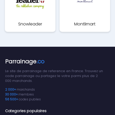
Snowleader
Montlimart
Parrainage
.co
Le site de parrainage de reference en France. Trouvez un
code parrainage ou partagez le votre parmi plus de 2
000 marchands.
2 000+
marchands
30 000+
membres
56 500+
codes publies
Categories populaires