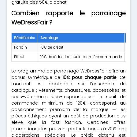
gratuite dès 50€ d'achat.
Combien rapporte le parrainage
WeDressFair ?
Bénéficiaire
Avantage
Cond
Parrain
10€ de crédit
Le fi
Filleul
10€ de réduction sur la première commande
Util
Le programme de parrainage WeDressFair offre un
bonus symétrique de
10€ pour chaque partie
. Ce
montant est applicable sur l'ensemble du
catalogue : vêtements, chaussures, accessoires et
sous-vêtements éco-responsables. Le seuil de
commande minimum de 120€ correspond au
positionnement premium de la marque — les
pièces éthiques ayant un coût de production plus
élevé que la fast fashion. Certaines offres
promotionnelles peuvent porter le bonus à 20€ lors
d'opérations spéciales. Le crédit obtenu est