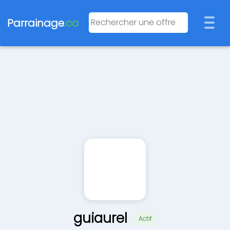
Parrainage
.co
guiaurel
Actif