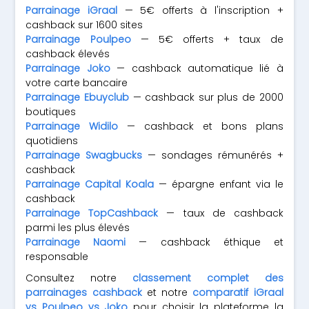
Parrainage iGraal
— 5€ offerts à l'inscription +
cashback sur 1600 sites
Parrainage Poulpeo
— 5€ offerts + taux de
cashback élevés
Parrainage Joko
— cashback automatique lié à
votre carte bancaire
Parrainage Ebuyclub
— cashback sur plus de 2000
boutiques
Parrainage Widilo
— cashback et bons plans
quotidiens
Parrainage Swagbucks
— sondages rémunérés +
cashback
Parrainage Capital Koala
— épargne enfant via le
cashback
Parrainage TopCashback
— taux de cashback
parmi les plus élevés
Parrainage Naomi
— cashback éthique et
responsable
Consultez notre
classement complet des
parrainages cashback
et notre
comparatif iGraal
vs Poulpeo vs Joko
pour choisir la plateforme la