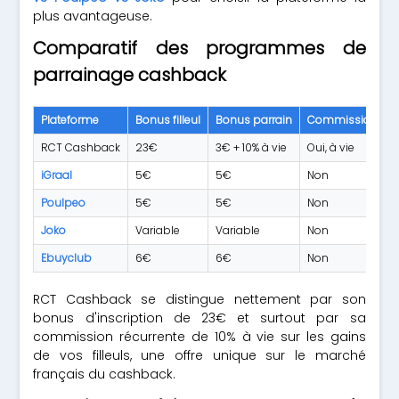
plus avantageuse.
Comparatif des programmes de
parrainage cashback
Plateforme
Bonus filleul
Bonus parrain
Commission récu
RCT Cashback
23€
3€ + 10% à vie
Oui, à vie
iGraal
5€
5€
Non
Poulpeo
5€
5€
Non
Joko
Variable
Variable
Non
Ebuyclub
6€
6€
Non
RCT Cashback se distingue nettement par son
bonus d'inscription de 23€ et surtout par sa
commission récurrente de 10% à vie sur les gains
de vos filleuls, une offre unique sur le marché
français du cashback.