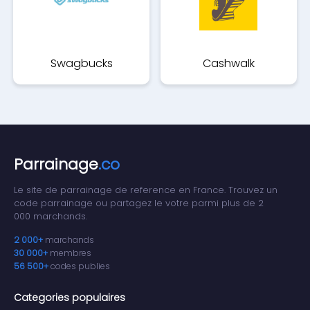
Swagbucks
Cashwalk
Parrainage
.co
Le site de parrainage de reference en France. Trouvez un
code parrainage ou partagez le votre parmi plus de 2
000 marchands.
2 000+
marchands
30 000+
membres
56 500+
codes publies
Categories populaires