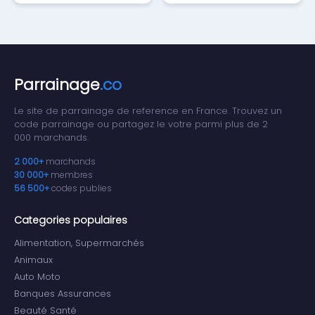
Parrainage
.co
Le site de parrainage de reference en France. Trouvez un
code parrainage ou partagez le votre parmi plus de 2
000 marchands.
2 000+
marchands
30 000+
membres
56 500+
codes publies
Categories populaires
Alimentation, Supermarchés
Animaux
Auto Moto
Banques Assurances
Beauté Santé