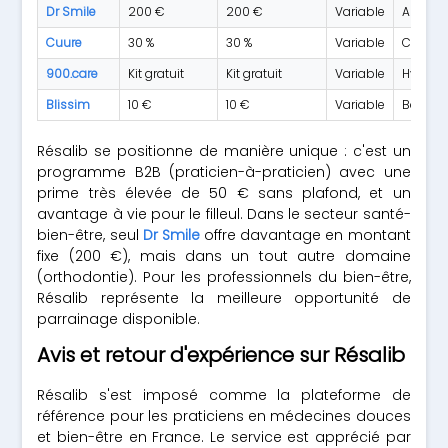
Dr Smile
200 €
200 €
Variable
Aligneu
Cuure
30 %
30 %
Variable
Complé
900.care
Kit gratuit
Kit gratuit
Variable
Hygièn
Blissim
10 €
10 €
Variable
Box be
Résalib se positionne de manière unique : c'est un
programme B2B (praticien-à-praticien) avec une
prime très élevée de 50 € sans plafond, et un
avantage à vie pour le filleul. Dans le secteur santé-
bien-être, seul
Dr Smile
offre davantage en montant
fixe (200 €), mais dans un tout autre domaine
(orthodontie). Pour les professionnels du bien-être,
Résalib représente la meilleure opportunité de
parrainage disponible.
Avis et retour d'expérience sur Résalib
Résalib s'est imposé comme la plateforme de
référence pour les praticiens en médecines douces
et bien-être en France. Le service est apprécié par