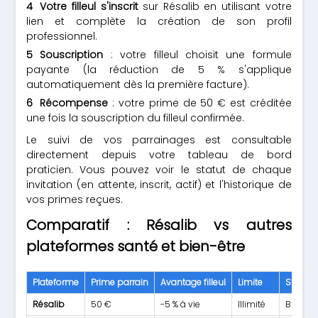
Votre filleul s'inscrit
sur Résalib en utilisant votre
lien et complète la création de son profil
professionnel.
Souscription
: votre filleul choisit une formule
payante (la réduction de 5 % s'applique
automatiquement dès la première facture).
Récompense
: votre prime de 50 € est créditée
une fois la souscription du filleul confirmée.
Le suivi de vos parrainages est consultable
directement depuis votre tableau de bord
praticien. Vous pouvez voir le statut de chaque
invitation (en attente, inscrit, actif) et l'historique de
vos primes reçues.
Comparatif : Résalib vs autres
plateformes santé et bien-être
Plateforme
Prime parrain
Avantage filleul
Limite
Spécial
Résalib
50 €
-5 % à vie
Illimité
Bien-êt