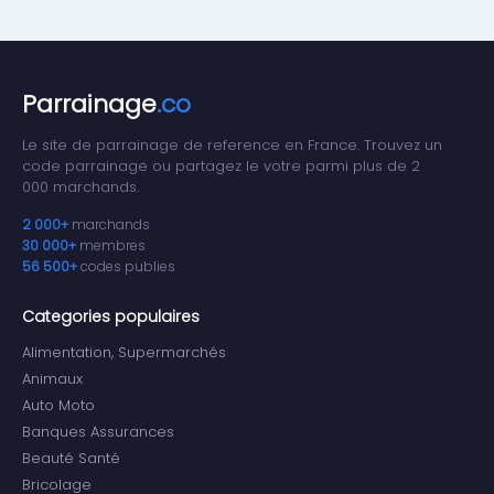
Parrainage
.co
Le site de parrainage de reference en France. Trouvez un
code parrainage ou partagez le votre parmi plus de 2
000 marchands.
2 000+
marchands
30 000+
membres
56 500+
codes publies
Categories populaires
Alimentation, Supermarchés
Animaux
Auto Moto
Banques Assurances
Beauté Santé
Bricolage