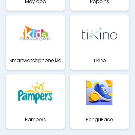
May app
Poppins
Smartwatchphone kid
Tikino
Pampers
PenguPace